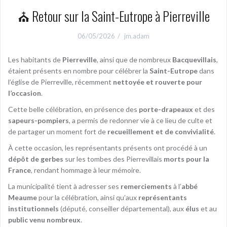
⛪ Retour sur la Saint-Eutrope à Pierreville
06/05/2026
jm.adam
Les habitants de
Pierreville
, ainsi que de nombreux
Bacquevillais
,
étaient présents en nombre pour célébrer la
Saint-Eutrope
dans
l’église de Pierreville, récemment
nettoyée et rouverte pour
l’occasion
.
Cette belle célébration, en présence des
porte-drapeaux
et des
sapeurs-pompiers
, a permis de redonner vie à ce lieu de culte et
de partager un moment fort de
recueillement et de convivialité
.
À cette occasion, les représentants présents ont procédé à un
dépôt de gerbes
sur les tombes des Pierrevillais
morts pour la
France
, rendant hommage à leur mémoire.
La municipalité tient à adresser ses
remerciements
à l’
abbé
Meaume
pour la célébration, ainsi qu’aux
représentants
institutionnels
(député, conseiller départemental), aux
élus
et au
public venu nombreux
.