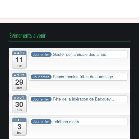
Évènements à venir
AOÛT
Goûter de l’amicale des ainés
Jour entier
11
mar
AOÛT
Repas moules frites du Jumelage
Jour entier
29
sam
AOÛT
Fête de la libération de Bacquev...
Jour entier
30
dim
SEP
Téléthon d’arts
Jour entier
3
jeu