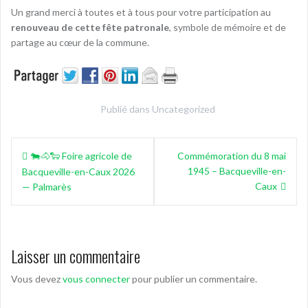
Un grand merci à toutes et à tous pour votre participation au
renouveau de cette fête patronale
, symbole de mémoire et de
partage au cœur de la commune.
Publié dans
Uncategorized
Navigation
🐄🐴🐑 Foire agricole de
Commémoration du 8 mai
de
1945 – Bacqueville-en-
Bacqueville-en-Caux 2026
l’article
Caux
— Palmarès
Laisser un commentaire
Vous devez
vous connecter
pour publier un commentaire.