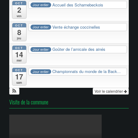
OCT
Accueil des Scharnebeckois
Jour entier
2
ven
OCT
Vente échange coccinelles
Jour entier
8
jeu
OCT
Goûter de l’amicale des ainés
Jour entier
14
mer
OCT
Championnats du monde de la Back...
Jour entier
17
sam
Voir le calendrier
Visite de la commune