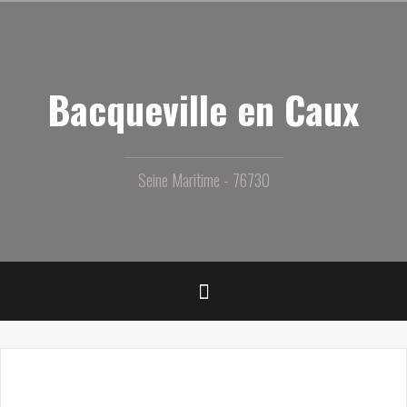
Aller
au
contenu
principal
Bacqueville en Caux
Seine Maritime - 76730