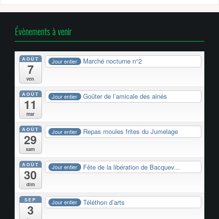
Évènements à venir
AOÛT
Marché nocturne n°2
Jour entier
7
ven
AOÛT
Goûter de l’amicale des ainés
Jour entier
11
mar
AOÛT
Repas moules frites du Jumelage
Jour entier
29
sam
AOÛT
Fête de la libération de Bacquev...
Jour entier
30
dim
SEP
Téléthon d’arts
Jour entier
3