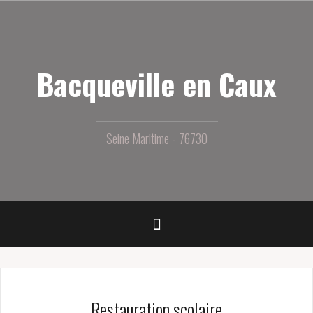
Aller
au
contenu
principal
Bacqueville en Caux
Seine Maritime - 76730
Restauration scolaire