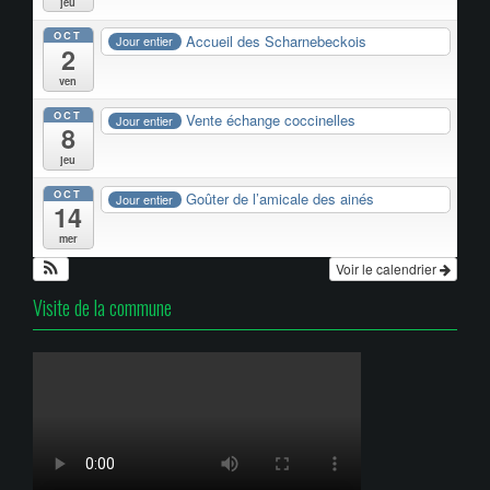
jeu
OCT
Accueil des Scharnebeckois
Jour entier
2
ven
OCT
Vente échange coccinelles
Jour entier
8
jeu
OCT
Goûter de l’amicale des ainés
Jour entier
14
mer
Voir le calendrier
Visite de la commune