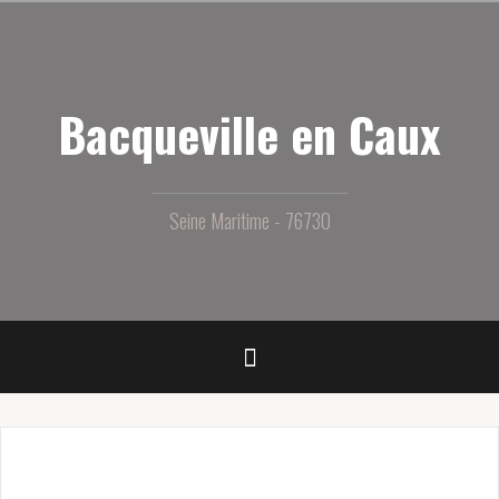
Aller
au
contenu
principal
Bacqueville en Caux
Seine Maritime - 76730