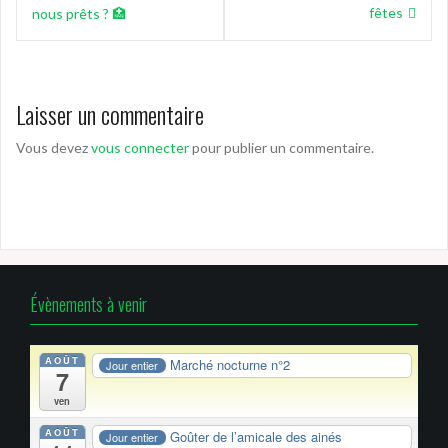
l’article
fêtes
nous prêts ? 🏥
Laisser un commentaire
Vous devez
vous connecter
pour publier un commentaire.
Évènements à venir
AOÛT
Marché nocturne n°2
Jour entier
7
ven
AOÛT
Goûter de l’amicale des ainés
Jour entier