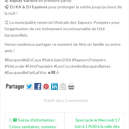
🎤
Replay Variété
en première partie
🎧
DJ KA & DJ Equinox
pour prolonger la soirée jusqu’au bout de
la nuit !
👏 La municipalité remercie l’Amicale des Sapeurs-Pompiers pour
l’organisation de cet événement incontournable de l’été
bacquevillais.
Venez nombreux partager ce moment de fête en famille ou entre
amis !
#BacquevilleEnCaux #SaintJean2026 #SapeursPompiers
#VieLocale #FêtePopulaire #LesCoccinellesBacquevillaises
#BacquevilleFaitLaFête 🔥🚒🎶
Publié dans
Evenements
Navigation
🏥 Soirée d’information :
Spectacle le Mercredi 17
de
Juin à 17h00 à la salle des
Crises sanitaires, sommes-