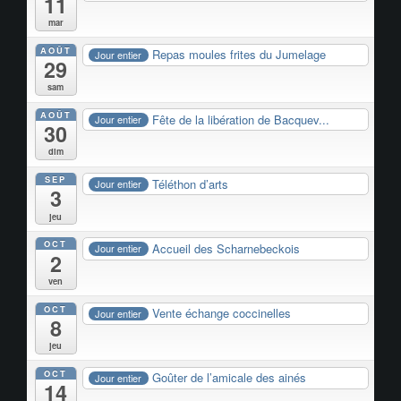
11
mar
AOÛT
Repas moules frites du Jumelage
Jour entier
29
sam
AOÛT
Fête de la libération de Bacquev...
Jour entier
30
dim
SEP
Téléthon d’arts
Jour entier
3
jeu
OCT
Accueil des Scharnebeckois
Jour entier
2
ven
OCT
Vente échange coccinelles
Jour entier
8
jeu
OCT
Goûter de l’amicale des ainés
Jour entier
14