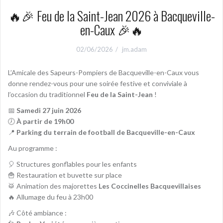
🔥🎉 Feu de la Saint-Jean 2026 à Bacqueville-
en-Caux 🎉🔥
02/06/2026
jm.adam
L’Amicale des Sapeurs-Pompiers de Bacqueville-en-Caux vous
donne rendez-vous pour une soirée festive et conviviale à
l’occasion du traditionnel
Feu de la Saint-Jean
!
📅
Samedi 27 juin 2026
🕖
À partir de 19h00
📍
Parking du terrain de football de Bacqueville-en-Caux
Au programme :
🎈 Structures gonflables pour les enfants
🍟 Restauration et buvette sur place
🥁 Animation des majorettes
Les Coccinelles Bacquevillaises
🔥 Allumage du feu à 23h00
🎶 Côté ambiance :