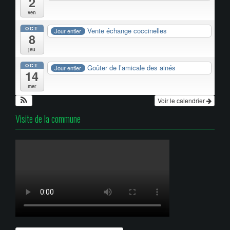
2
ven
OCT
Vente échange coccinelles
Jour entier
8
jeu
OCT
Goûter de l’amicale des ainés
Jour entier
14
mer
Voir le calendrier
Visite de la commune