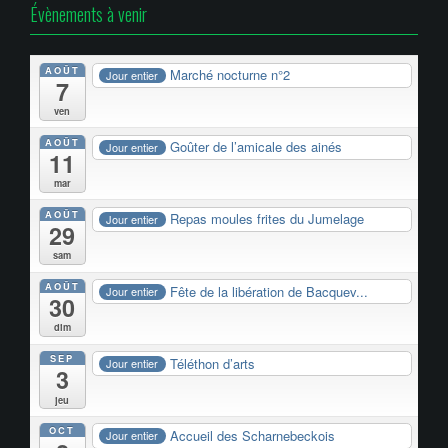
Évènements à venir
AOÛT
Marché nocturne n°2
Jour entier
7
ven
AOÛT
Goûter de l’amicale des ainés
Jour entier
11
mar
AOÛT
Repas moules frites du Jumelage
Jour entier
29
sam
AOÛT
Fête de la libération de Bacquev...
Jour entier
30
dim
SEP
Téléthon d’arts
Jour entier
3
jeu
OCT
Accueil des Scharnebeckois
Jour entier