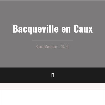
Aller
au
contenu
principal
Bacqueville en Caux
Seine Maritime - 76730