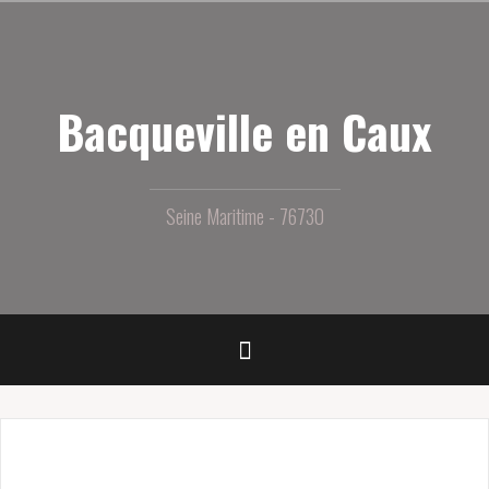
Aller
au
contenu
principal
Bacqueville en Caux
Seine Maritime - 76730