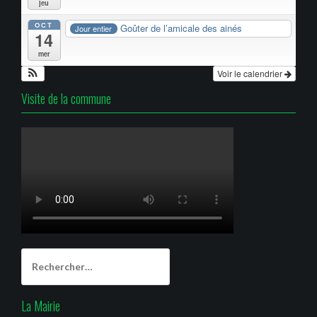
jeu
OCT
Goûter de l’amicale des ainés
Jour entier
14
mer
Voir le calendrier
Visite de la commune
Rechercher :
La Mairie