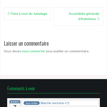
Navigation
Foire à tout du Jumelage
Assemblée générale
de
d’Animômes
l’article
Laisser un commentaire
Vous devez
vous connecter
pour publier un commentaire.
Évènements à venir
AOÛT
Marché nocturne n°2
Jour entier
7