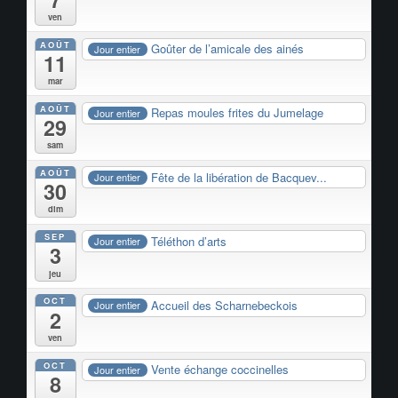
ven
AOÛT
Goûter de l’amicale des ainés
Jour entier
11
mar
AOÛT
Repas moules frites du Jumelage
Jour entier
29
sam
AOÛT
Fête de la libération de Bacquev...
Jour entier
30
dim
SEP
Téléthon d’arts
Jour entier
3
jeu
OCT
Accueil des Scharnebeckois
Jour entier
2
ven
OCT
Vente échange coccinelles
Jour entier
8