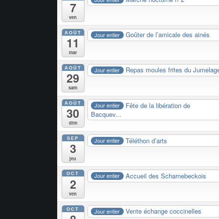
7
ven
AOÛT
Goûter de l’amicale des ainés
Jour entier
11
mar
AOÛT
Repas moules frites du Jumelag
Jour entier
29
sam
AOÛT
Fête de la libération de
Jour entier
30
Bacquev...
dim
SEP
Téléthon d’arts
Jour entier
3
jeu
OCT
Accueil des Scharnebeckois
Jour entier
2
ven
OCT
Vente échange coccinelles
Jour entier