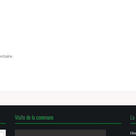
ntaire.
Visite de la commune
La 
Hor