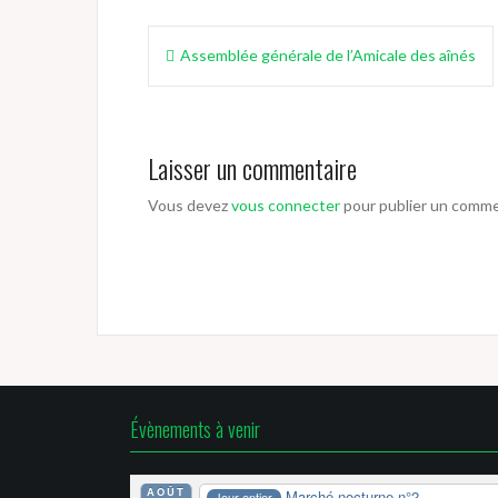
Navigation
Assemblée générale de l’Amicale des aînés
de
l’article
Laisser un commentaire
Vous devez
vous connecter
pour publier un comme
Évènements à venir
AOÛT
Marché nocturne n°2
Jour entier