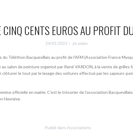
E CINQ CENTS EUROS AU PROFIT D
24/01/2022
jm.adam
is du Téléthon Bacquevillais au profit de l’AFM (Association France Myopa
 au salon de peinture organisé par René VARDON, à la vente de grilles fai
 clôturer le tout par le lavage des voitures effectué par les sapeurs-po
remise officielle en mairie. C’est le trésorier de l’association Bacquevillai
n Havraise.
Publié dans
Associations