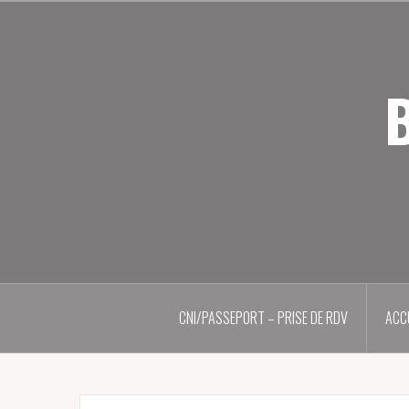
Aller
au
contenu
principal
B
CNI/PASSEPORT – PRISE DE RDV
ACC