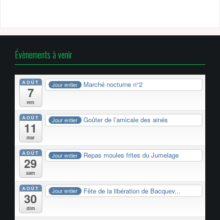
Évènements à venir
AOÛT
Marché nocturne n°2
Jour entier
7
ven
AOÛT
Goûter de l’amicale des ainés
Jour entier
11
mar
AOÛT
Repas moules frites du Jumelage
Jour entier
29
sam
AOÛT
Fête de la libération de Bacquev...
Jour entier
30
dim