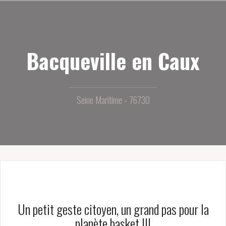
Aller
au
contenu
principal
Bacqueville en Caux
Seine Maritime - 76730
Un petit geste citoyen, un grand pas pour la
planète basket !!!