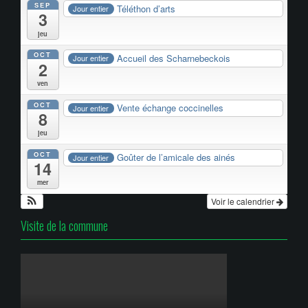
SEP
Téléthon d’arts
Jour entier
3
jeu
OCT
Accueil des Scharnebeckois
Jour entier
2
ven
OCT
Vente échange coccinelles
Jour entier
8
jeu
OCT
Goûter de l’amicale des ainés
Jour entier
14
mer
Voir le calendrier
Visite de la commune