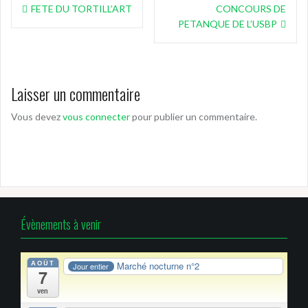
Navigation
FETE DU TORTILL’ART
CONCOURS DE
de
PETANQUE DE L’USBP
l’article
Laisser un commentaire
Vous devez
vous connecter
pour publier un commentaire.
Évènements à venir
AOÛT
Marché nocturne n°2
Jour entier
7
ven