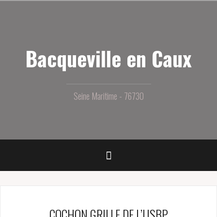
Aller
au
contenu
principal
Bacqueville en Caux
Seine Maritime - 76730
COCHON GRILLE DE L’USBP