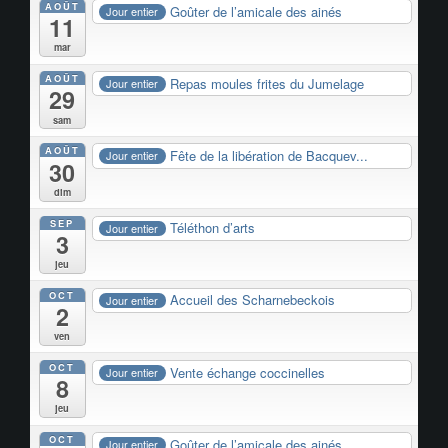
AOÛT
Goûter de l’amicale des ainés
Jour entier
11
mar
AOÛT
Repas moules frites du Jumelage
Jour entier
29
sam
AOÛT
Fête de la libération de Bacquev...
Jour entier
30
dim
SEP
Téléthon d’arts
Jour entier
3
jeu
OCT
Accueil des Scharnebeckois
Jour entier
2
ven
OCT
Vente échange coccinelles
Jour entier
8
jeu
OCT
Goûter de l’amicale des ainés
Jour entier