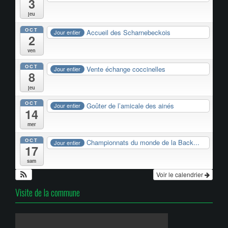
3
jeu
OCT
Accueil des Scharnebeckois
Jour entier
2
ven
OCT
Vente échange coccinelles
Jour entier
8
jeu
OCT
Goûter de l’amicale des ainés
Jour entier
14
mer
OCT
Championnats du monde de la Back...
Jour entier
17
sam
Voir le calendrier
Visite de la commune