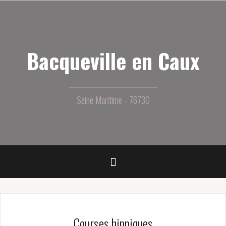
Aller
au
contenu
principal
Bacqueville en Caux
Seine Maritime - 76730
Courses hippiques