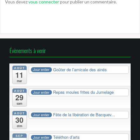
Vous devez
vous connecter
pour publier un commentaire.
Évènements à venir
AOÛT
Goûter de l’amicale des ainés
Jour entier
11
mar
AOÛT
Repas moules frites du Jumelage
Jour entier
29
sam
AOÛT
Fête de la libération de Bacquev...
Jour entier
30
dim
SEP
Téléthon d’arts
Jour entier