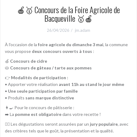
🍎🥇 Concours de la Foire Agricole de
Bacqueville 🥇🍎
26/04/2026
jm.adam
À l’occasion de la
foire agricole du dimanche 3 mai
, la commune
vous propose
deux concours ouverts à tous
:
🍏
Concours de cidre
🥧
Concours de gâteau / tarte aux pommes
👉
Modalités de participation :
• Apporter votre réalisation
avant 11h au stand le jour même
•
Une seule participation par famille
• Produits
sans marque distinctive
👩‍🍳 Pour le concours de pâtisserie :
➡️ La
pomme est obligatoire
dans votre recette !
👨‍⚖️ Les dégustations seront assurées par un
jury populaire
, avec
des critères tels que le goût, la présentation et la qualité.