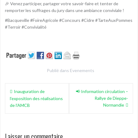
🎉 Venez participer, partager votre savoir-faire et tenter de
remporter les suffrages du jury dans une ambiance conviviale !
#Bacqueville #FoireAgricole #Concours #Cidre #TarteAuxPommes
#Terroir #Convivialité
Publié dans
Evenements
Navigation
Inauguration de
📢 Information circulation –
de
Rallye de Dieppe-
l’exposition des réalisations
l’article
Normandie
de l’AMCB
Laisser un commentaire