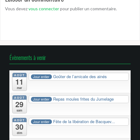
Vous devez
vous connecter
pour publier un commentaire.
Évènements à venir
AOÛT
Goûter de l’amicale des ainés
Jour entier
11
mar
AOÛT
Repas moules frites du Jumelage
Jour entier
29
sam
AOÛT
Fête de la libération de Bacquev...
Jour entier
30
dim