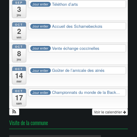
SEP
Téléthon d’arts
Jour entier
3
jeu
OCT
Accueil des Scharnebeckois
Jour entier
2
ven
OCT
Vente échange coccinelles
Jour entier
8
jeu
OCT
Goûter de l’amicale des ainés
Jour entier
14
mer
OCT
Championnats du monde de la Back...
Jour entier
17
sam
Voir le calendrier
Visite de la commune