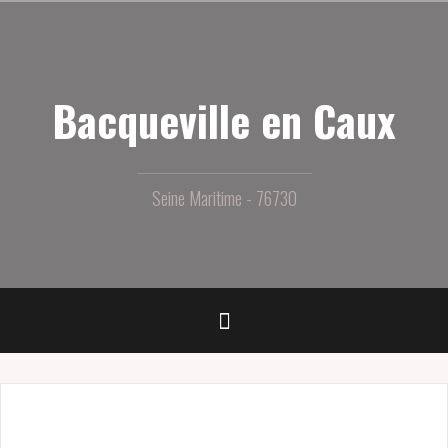
Aller
au
contenu
principal
Bacqueville en Caux
Seine Maritime - 76730