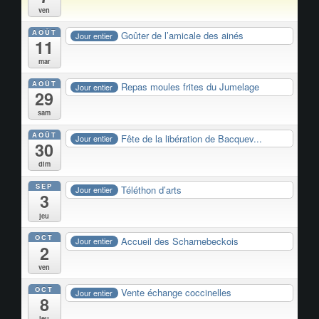
ven
AOÛT
Goûter de l’amicale des ainés
Jour entier
11
mar
AOÛT
Repas moules frites du Jumelage
Jour entier
29
sam
AOÛT
Fête de la libération de Bacquev...
Jour entier
30
dim
SEP
Téléthon d’arts
Jour entier
3
jeu
OCT
Accueil des Scharnebeckois
Jour entier
2
ven
OCT
Vente échange coccinelles
Jour entier
8
jeu