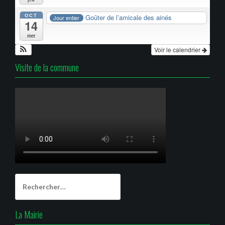
OCT
Goûter de l’amicale des ainés
Jour entier
14
mer
Voir le calendrier
Visite de la commune
Rechercher :
La Mairie