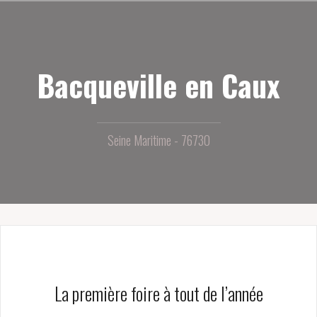
Aller
au
contenu
principal
Bacqueville en Caux
Seine Maritime - 76730
La première foire à tout de l’année