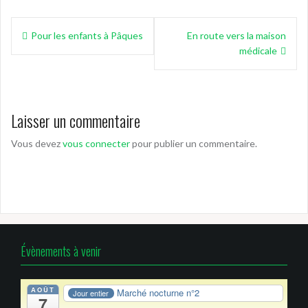
Navigation
Pour les enfants à Pâques
En route vers la maison
de
médicale
l’article
Laisser un commentaire
Vous devez
vous connecter
pour publier un commentaire.
Évènements à venir
AOÛT
Marché nocturne n°2
Jour entier
7