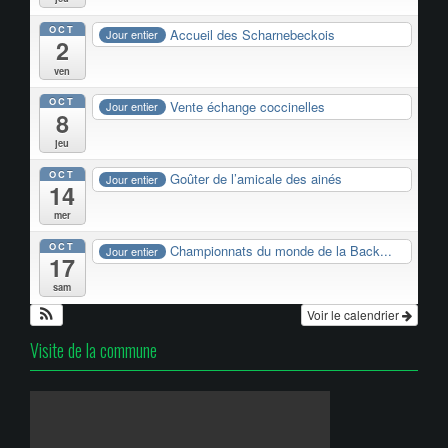
OCT
Accueil des Scharnebeckois
Jour entier
2
ven
OCT
Vente échange coccinelles
Jour entier
8
jeu
OCT
Goûter de l’amicale des ainés
Jour entier
14
mer
OCT
Championnats du monde de la Back...
Jour entier
17
sam
Voir le calendrier
Visite de la commune