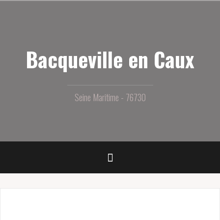
Aller
au
contenu
principal
Bacqueville en Caux
Seine Maritime - 76730