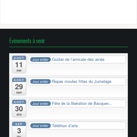
Évènements à venir
AOÛT
Goûter de l’amicale des ainés
Jour entier
11
mar
AOÛT
Repas moules frites du Jumelage
Jour entier
29
sam
AOÛT
Fête de la libération de Bacquev...
Jour entier
30
dim
SEP
Téléthon d’arts
Jour entier
3
jeu