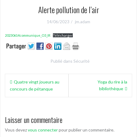
Alerte pollution de l’air
14/06/2023
jm.adam
20230614communique_O3_IR
Télécharger
Publié dans
Sécurité
Navigation
Quatre vingt joueurs au
Yoga du rire à la
de
bibliothèque
concours de pétanque
l’article
Laisser un commentaire
Vous devez
vous connecter
pour publier un commentaire.