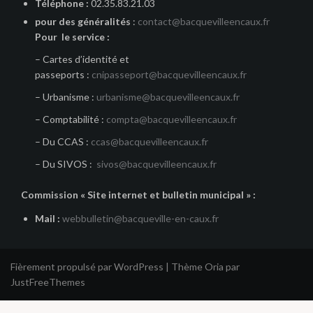
Téléphone :
02.35.83.21.03
pour des généralités
:
contact@bacquevilleencaux.fr
Pour le service :
– Cartes d’identité et
passeports :
cnipasseport@bacquevilleencaux.fr
– Urbanisme :
urbanisme@bacquevilleencaux.fr
– Comptabilité :
compta@bacquevilleencaux.fr
– Du CCAS :
ccas@bacquevilleencaux.fr
– Du SIVOS :
sivos@bacquevilleencaux.fr
Commission « Site internet et bulletin municipal » :
Mail :
webbulletin@bacqueville-en-caux.fr
Fièrement propulsé par WordPress
|
Thème
Oria
par
JustFreeThemes