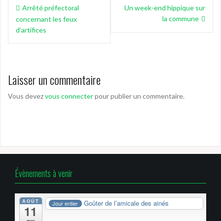
Navigation
Arrêté préfectoral
Un week-end hippique sur
de
la commune
concernant les feux
l’article
d’artifices
Laisser un commentaire
Vous devez
vous connecter
pour publier un commentaire.
Évènements à venir
AOÛT
Goûter de l’amicale des ainés
Jour entier
11
mar