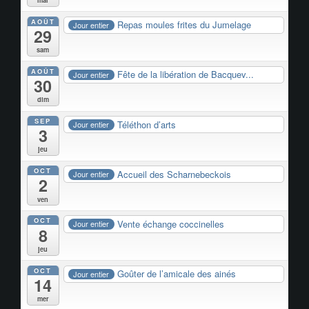
AOÛT
Repas moules frites du Jumelage
Jour entier
29
sam
AOÛT
Fête de la libération de Bacquev...
Jour entier
30
dim
SEP
Téléthon d’arts
Jour entier
3
jeu
OCT
Accueil des Scharnebeckois
Jour entier
2
ven
OCT
Vente échange coccinelles
Jour entier
8
jeu
OCT
Goûter de l’amicale des ainés
Jour entier
14
mer