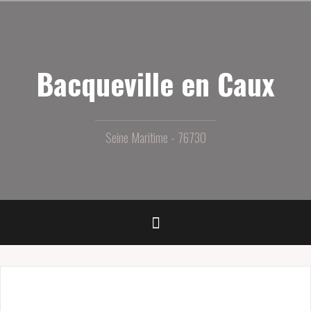
Aller
au
contenu
principal
Bacqueville en Caux
Seine Maritime - 76730