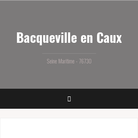
Aller
au
contenu
principal
Bacqueville en Caux
Seine Maritime - 76730