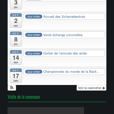
3
jeu
OCT
Accueil des Scharnebeckois
Jour entier
2
ven
OCT
Vente échange coccinelles
Jour entier
8
jeu
OCT
Goûter de l’amicale des ainés
Jour entier
14
mer
OCT
Championnats du monde de la Back...
Jour entier
17
sam
Voir le calendrier
Visite de la commune