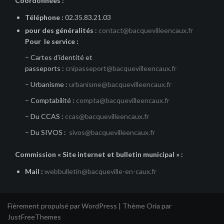
Coordonnées :
Téléphone :
02.35.83.21.03
pour des généralités
:
contact@bacquevilleencaux.fr
Pour le service :
– Cartes d’identité et
passeports :
cnipasseport@bacquevilleencaux.fr
– Urbanisme :
urbanisme@bacquevilleencaux.fr
– Comptabilité :
compta@bacquevilleencaux.fr
– Du CCAS :
ccas@bacquevilleencaux.fr
– Du SIVOS :
sivos@bacquevilleencaux.fr
Commission « Site internet et bulletin municipal » :
Mail :
webbulletin@bacqueville-en-caux.fr
Fièrement propulsé par WordPress
|
Thème
Oria
par
JustFreeThemes