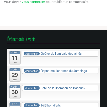
Vous devez
vous connecter
pour publier un commentaire.
Évènements à venir
AOÛT
Goûter de l’amicale des ainés
Jour entier
11
mar
AOÛT
Repas moules frites du Jumelage
Jour entier
29
sam
AOÛT
Fête de la libération de Bacquev...
Jour entier
30
dim
SEP
Téléthon d’arts
Jour entier