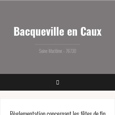
Aller
au
contenu
principal
Bacqueville en Caux
Seine Maritime - 76730
Règlementation concernant les fêtes de fin