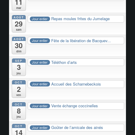
11
mar
AOÛT
Repas moules frites du Jumelage
Jour entier
29
sam
AOÛT
Fête de la libération de Bacquev...
Jour entier
30
dim
SEP
Téléthon d’arts
Jour entier
3
jeu
OCT
Accueil des Scharnebeckois
Jour entier
2
ven
OCT
Vente échange coccinelles
Jour entier
8
jeu
OCT
Goûter de l’amicale des ainés
Jour entier
14