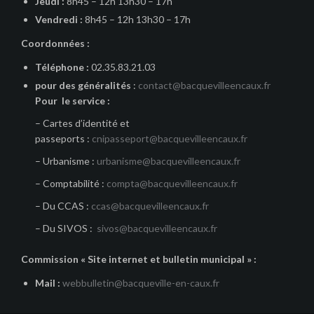
Jeudi :
8h45 – 12h 13h30 – 17h
Vendredi :
8h45 – 12h 13h30 – 17h
Coordonnées :
Téléphone :
02.35.83.21.03
pour des généralités
:
contact@bacquevilleencaux.fr
Pour le service :
– Cartes d’identité et
passeports :
cnipasseport@bacquevilleencaux.fr
– Urbanisme :
urbanisme@bacquevilleencaux.fr
– Comptabilité :
compta@bacquevilleencaux.fr
– Du CCAS :
ccas@bacquevilleencaux.fr
– Du SIVOS :
sivos@bacquevilleencaux.fr
Commission « Site internet et bulletin municipal » :
Mail :
webbulletin@bacqueville-en-caux.fr