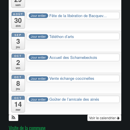
sam
AOÛT
Fête de la libération de Bacquev...
Jour entier
30
dim
SEP
Téléthon d’arts
Jour entier
3
jeu
OCT
Accueil des Scharnebeckois
Jour entier
2
ven
OCT
Vente échange coccinelles
Jour entier
8
jeu
OCT
Goûter de l’amicale des ainés
Jour entier
14
mer
Voir le calendrier
Visite de la commune