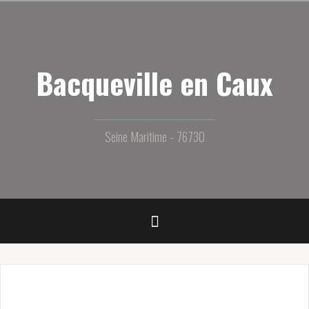
Aller
au
contenu
principal
Bacqueville en Caux
Seine Maritime - 76730