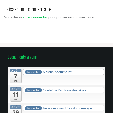
Laisser un commentaire
Vous devez
vous connecter
pour publier un commentaire.
Évènements à venir
AOÛT
Marché nocturne n°2
Jour entier
7
ven
AOÛT
Goûter de l’amicale des ainés
Jour entier
11
mar
AOÛT
Repas moules frites du Jumelage
Jour entier
29