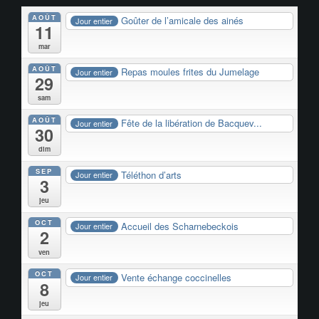
AOÛT
Goûter de l’amicale des ainés
Jour entier
11
mar
AOÛT
Repas moules frites du Jumelage
Jour entier
29
sam
AOÛT
Fête de la libération de Bacquev...
Jour entier
30
dim
SEP
Téléthon d’arts
Jour entier
3
jeu
OCT
Accueil des Scharnebeckois
Jour entier
2
ven
OCT
Vente échange coccinelles
Jour entier
8
jeu