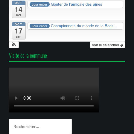
OCT
Goûter de l’amicale des ainés
Jour entier
14
mer
OCT
Championnats du monde de la Back...
Jour entier
17
sam
Voir le calendrier
Visite de la commune
Rechercher :