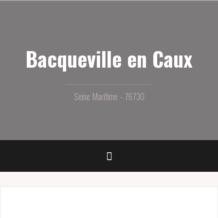
Aller
au
contenu
principal
Bacqueville en Caux
Seine Maritime - 76730