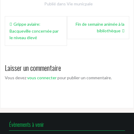
Publié dans
Vie municpale
Navigation
Grippe aviaire:
Fin de semaine animée à la
de
bibliothèque
Bacqueville concernée par
l’article
le niveau élevé
Laisser un commentaire
Vous devez
vous connecter
pour publier un commentaire.
Évènements à venir