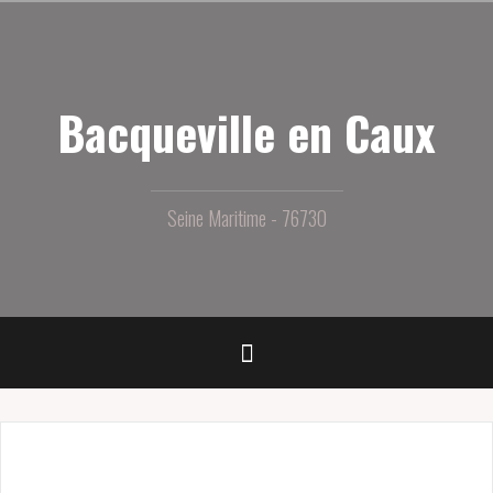
Aller
au
contenu
principal
Bacqueville en Caux
Seine Maritime - 76730