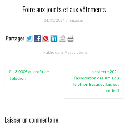
Foire aux jouets et aux vêtements
24/01/2024
jm.adam
Publié dans
Associations
Navigation
13 000€ au profit de
La collecte 2024
de
l’association des Amis du
Téléthon
l’article
Téléthon Bacquevillais est
partie
Laisser un commentaire