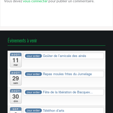
Vous devez
vous connecter
pour publier un commentaire.
Évènements à venir
AOÛT
Goûter de l’amicale des ainés
Jour entier
11
mar
AOÛT
Repas moules frites du Jumelage
Jour entier
29
sam
AOÛT
Fête de la libération de Bacquev...
Jour entier
30
dim
SEP
Téléthon d’arts
Jour entier