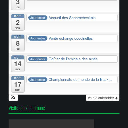
3
jeu
OCT
Accueil des Scharnebeckois
Jour entier
2
ven
OCT
Vente échange coccinelles
Jour entier
8
jeu
OCT
Goûter de l’amicale des ainés
Jour entier
14
mer
OCT
Championnats du monde de la Back...
Jour entier
17
sam
Voir le calendrier
Visite de la commune