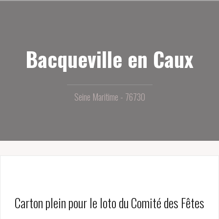
Aller
au
contenu
principal
Bacqueville en Caux
Seine Maritime - 76730
Carton plein pour le loto du Comité des Fêtes