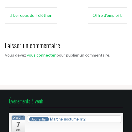
Navigation
Le repas du Téléthon
Offre d’emploi
de
l’article
Laisser un commentaire
Vous devez
vous connecter
pour publier un commentaire.
Évènements à venir
AOÛT
Marché nocturne n°2
Jour entier
7
ven