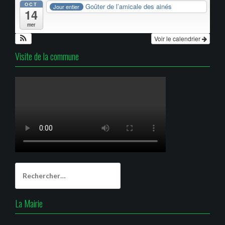
OCT
Goûter de l’amicale des ainés
Jour entier
14
mer
Voir le calendrier
Visite de la commune
Rechercher :
La Mairie