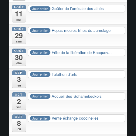
AOÛT
Goûter de l’amicale des ainés
Jour entier
11
mar
AOÛT
Repas moules frites du Jumelage
Jour entier
29
sam
AOÛT
Fête de la libération de Bacquev...
Jour entier
30
dim
SEP
Téléthon d’arts
Jour entier
3
jeu
OCT
Accueil des Scharnebeckois
Jour entier
2
ven
OCT
Vente échange coccinelles
Jour entier
8
jeu