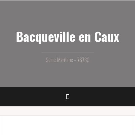
Aller
au
contenu
principal
Bacqueville en Caux
Seine Maritime - 76730