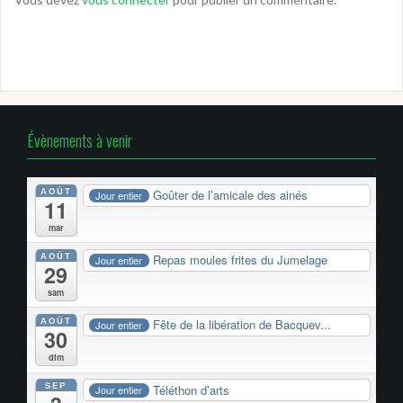
Évènements à venir
AOÛT
Goûter de l’amicale des ainés
Jour entier
11
mar
AOÛT
Repas moules frites du Jumelage
Jour entier
29
sam
AOÛT
Fête de la libération de Bacquev...
Jour entier
30
dim
SEP
Téléthon d’arts
Jour entier