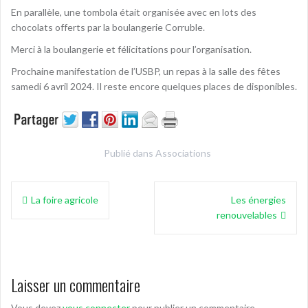
En parallèle, une tombola était organisée avec en lots des
chocolats offerts par la boulangerie Corruble.
Merci à la boulangerie et félicitations pour l’organisation.
Prochaine manifestation de l’USBP, un repas à la salle des fêtes
samedi 6 avril 2024. Il reste encore quelques places de disponibles.
Publié dans
Associations
Navigation
La foire agricole
Les énergies
de
renouvelables
l’article
Laisser un commentaire
Vous devez
vous connecter
pour publier un commentaire.