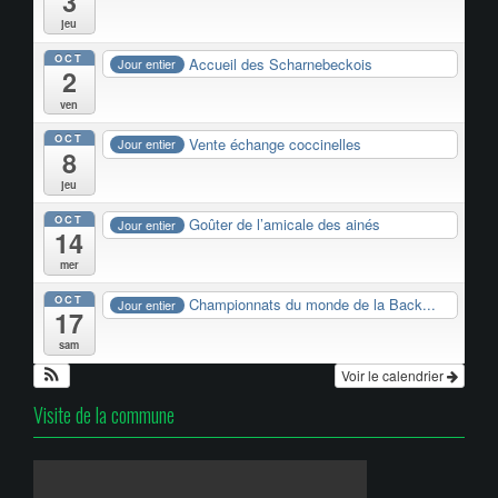
3
jeu
OCT
Accueil des Scharnebeckois
Jour entier
2
ven
OCT
Vente échange coccinelles
Jour entier
8
jeu
OCT
Goûter de l’amicale des ainés
Jour entier
14
mer
OCT
Championnats du monde de la Back...
Jour entier
17
sam
Voir le calendrier
Visite de la commune