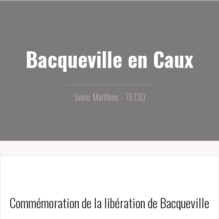
Aller
au
contenu
principal
Bacqueville en Caux
Seine Maritime - 76730
Commémoration de la libération de Bacqueville