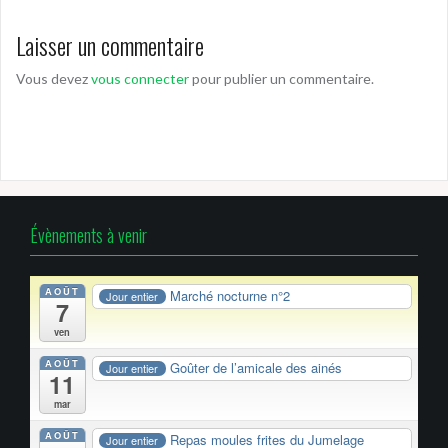
Laisser un commentaire
Vous devez
vous connecter
pour publier un commentaire.
Évènements à venir
AOÛT
Marché nocturne n°2
Jour entier
7
ven
AOÛT
Goûter de l’amicale des ainés
Jour entier
11
mar
AOÛT
Repas moules frites du Jumelage
Jour entier