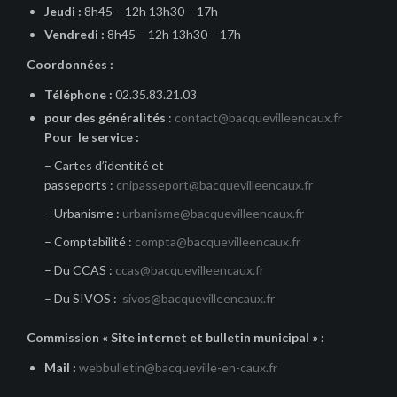
Jeudi :
8h45 – 12h 13h30 – 17h
Vendredi :
8h45 – 12h 13h30 – 17h
Coordonnées :
Téléphone :
02.35.83.21.03
pour des généralités
:
contact@bacquevilleencaux.fr
Pour le service :
– Cartes d’identité et
passeports :
cnipasseport@bacquevilleencaux.fr
– Urbanisme :
urbanisme@bacquevilleencaux.fr
– Comptabilité :
compta@bacquevilleencaux.fr
– Du CCAS :
ccas@bacquevilleencaux.fr
– Du SIVOS :
sivos@bacquevilleencaux.fr
Commission « Site internet et bulletin municipal » :
Mail :
webbulletin@bacqueville-en-caux.fr