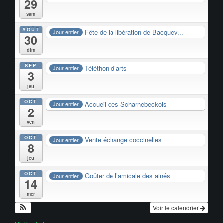
29
sam
AOÛT
Fête de la libération de Bacquev...
Jour entier
30
dim
SEP
Téléthon d’arts
Jour entier
3
jeu
OCT
Accueil des Scharnebeckois
Jour entier
2
ven
OCT
Vente échange coccinelles
Jour entier
8
jeu
OCT
Goûter de l’amicale des ainés
Jour entier
14
mer
Voir le calendrier