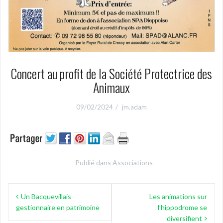
Concert au profit de la Société Protectrice des
Animaux
09/02/2024
jm.adam
Publié dans
Associations
Navigation
Un Bacquevillais
Les animations sur
de
gestionnaire en patrimoine
l’hippodrome se
diversifient