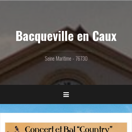
Aller
au
contenu
principal
Bacqueville en Caux
Seine Maritime - 76730