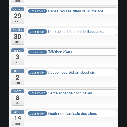
mar
AOÛT
Repas moules frites du Jumelage
Jour entier
29
sam
AOÛT
Fête de la libération de Bacquev...
Jour entier
30
dim
SEP
Téléthon d’arts
Jour entier
3
jeu
OCT
Accueil des Scharnebeckois
Jour entier
2
ven
OCT
Vente échange coccinelles
Jour entier
8
jeu
OCT
Goûter de l’amicale des ainés
Jour entier
14
mer