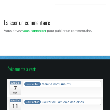
l’article
Laisser un commentaire
Vous devez
vous connecter
pour publier un commentaire.
Évènements à venir
AOÛT
Marché nocturne n°2
Jour entier
7
ven
AOÛT
Goûter de l’amicale des ainés
Jour entier
11