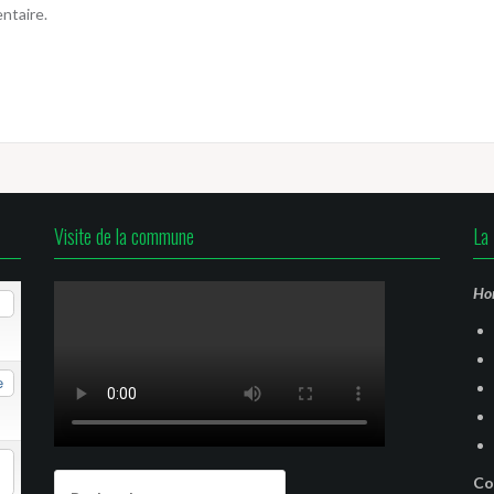
ntaire.
Visite de la commune
La 
Hor
e
Rechercher :
Co