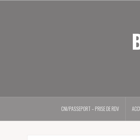
Aller
au
contenu
principal
B
CNI/PASSEPORT – PRISE DE RDV
ACC