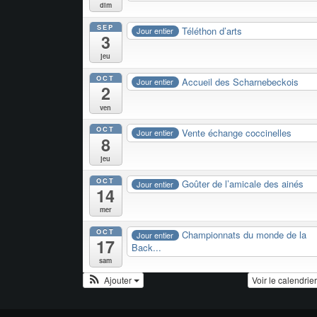
dim
SEP
Téléthon d’arts
Jour entier
3
jeu
OCT
Accueil des Scharnebeckois
Jour entier
2
ven
OCT
Vente échange coccinelles
Jour entier
8
jeu
OCT
Goûter de l’amicale des ainés
Jour entier
14
mer
OCT
Championnats du monde de la
Jour entier
17
Back...
sam
Ajouter
Voir le calendrie