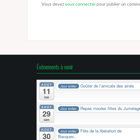
Vous devez
vous connecter
pour publier un comme
Évènements à venir
AOÛT
Goûter de l’amicale des ainés
Jour entier
11
mar
AOÛT
Repas moules frites du Jumelag
Jour entier
29
sam
AOÛT
Fête de la libération de
Jour entier
30
Bacquev...