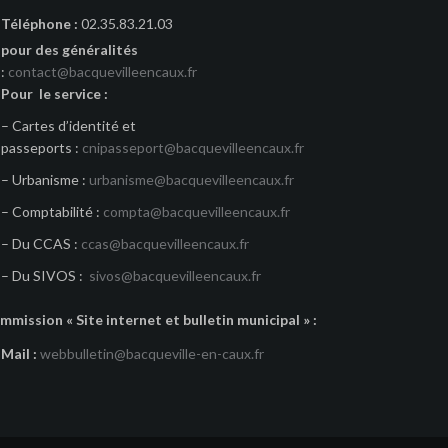
Téléphone :
02.35.83.21.03
pour des généralités
:
contact@bacquevilleencaux.fr
Pour le service :
– Cartes d’identité et
passeports :
cnipasseport@bacquevilleencaux.fr
– Urbanisme :
urbanisme@bacquevilleencaux.fr
– Comptabilité :
compta@bacquevilleencaux.fr
– Du CCAS :
ccas@bacquevilleencaux.fr
– Du SIVOS :
sivos@bacquevilleencaux.fr
mmission « Site internet et bulletin municipal » :
Mail :
webbulletin@bacqueville-en-caux.fr