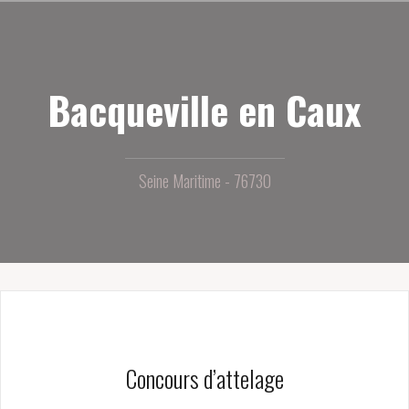
Aller
au
contenu
principal
Bacqueville en Caux
Seine Maritime - 76730
Concours d’attelage