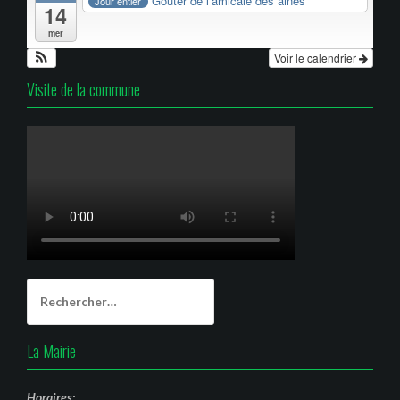
Goûter de l’amicale des ainés
Jour entier
14
mer
Voir le calendrier
Visite de la commune
Rechercher :
La Mairie
Horaires: