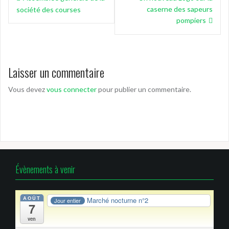
de
caserne des sapeurs
société des courses
l’article
pompiers
Laisser un commentaire
Vous devez
vous connecter
pour publier un commentaire.
Évènements à venir
AOÛT
Marché nocturne n°2
Jour entier
7
ven