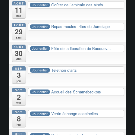
AOÛT
Goûter de l’amicale des ainés
Jour entier
11
mar
AOÛT
Repas moules frites du Jumelage
Jour entier
29
sam
AOÛT
Fête de la libération de Bacquev...
Jour entier
30
dim
SEP
Téléthon d’arts
Jour entier
3
jeu
OCT
Accueil des Scharnebeckois
Jour entier
2
ven
OCT
Vente échange coccinelles
Jour entier
8
jeu
OCT