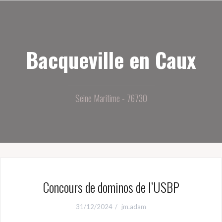
Aller
au
contenu
principal
Bacqueville en Caux
Seine Maritime - 76730
Concours de dominos de l’USBP
31/12/2024
jm.adam