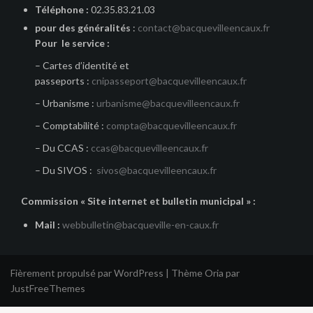
Téléphone :
02.35.83.21.03
pour des généralités
:
contact@bacquevilleencaux.fr
Pour le service :
– Cartes d’identité et
passeports :
cnipasseport@bacquevilleencaux.fr
– Urbanisme :
urbanisme@bacquevilleencaux.fr
– Comptabilité :
compta@bacquevilleencaux.fr
– Du CCAS :
ccas@bacquevilleencaux.fr
– Du SIVOS :
sivos@bacquevilleencaux.fr
Commission « Site internet et bulletin municipal » :
Mail :
webbulletin@bacqueville-en-caux.fr
Fièrement propulsé par WordPress
|
Thème
Oria
par
JustFreeThemes