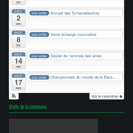
jeu
OCT
Accueil des Scharnebeckois
Jour entier
2
ven
OCT
Vente échange coccinelles
Jour entier
8
jeu
OCT
Goûter de l’amicale des ainés
Jour entier
14
mer
OCT
Championnats du monde de la Back...
Jour entier
17
sam
Voir le calendrier
Visite de la commune