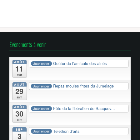
Évènements à venir
AOÛT
Goûter de l’amicale des ainés
Jour entier
11
mar
AOÛT
Repas moules frites du Jumelage
Jour entier
29
sam
AOÛT
Fête de la libération de Bacquev...
Jour entier
30
dim
SEP
Téléthon d’arts
Jour entier
3