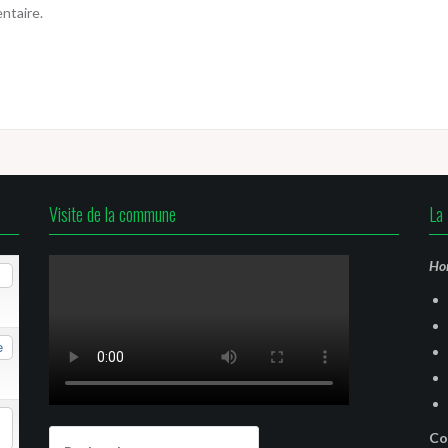
ntaire.
Visite de la commune
La 
Hor
e
Rechercher :
Co