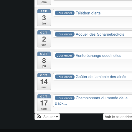
dim
SEP
Téléthon d’arts
Jour entier
3
jeu
OCT
Accueil des Scharnebeckois
Jour entier
2
ven
OCT
Vente échange coccinelles
Jour entier
8
jeu
OCT
Goûter de l’amicale des ainés
Jour entier
14
mer
OCT
Championnats du monde de la
Jour entier
17
Back...
sam
Ajouter
Voir le calendrie