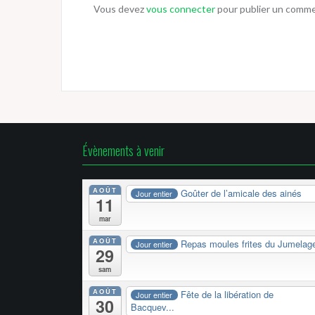
Vous devez
vous connecter
pour publier un comme
Évènements à venir
AOÛT
Goûter de l’amicale des ainés
Jour entier
11
mar
AOÛT
Repas moules frites du Jumelag
Jour entier
29
sam
AOÛT
Fête de la libération de
Jour entier
30
Bacquev...