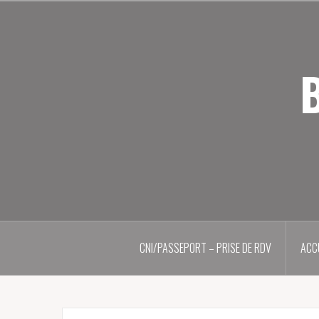
Aller
au
contenu
principal
B
CNI/PASSEPORT – PRISE DE RDV
ACC