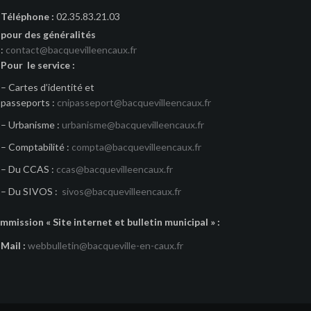
Téléphone :
02.35.83.21.03
pour des généralités
:
contact@bacquevilleencaux.fr
Pour le service :
– Cartes d’identité et
passeports :
cnipasseport@bacquevilleencaux.fr
– Urbanisme :
urbanisme@bacquevilleencaux.fr
– Comptabilité :
compta@bacquevilleencaux.fr
– Du CCAS :
ccas@bacquevilleencaux.fr
– Du SIVOS :
sivos@bacquevilleencaux.fr
mmission « Site internet et bulletin municipal » :
Mail :
webbulletin@bacqueville-en-caux.fr