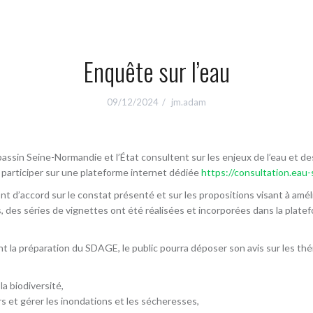
Enquête sur l’eau
09/12/2024
jm.adam
bassin Seine-Normandie et l’État consultent sur les enjeux de l’eau et d
 participer sur une plateforme internet dédiée
https://consultation.eau-
ont d’accord sur le constat présenté et sur les propositions visant à amé
s, des séries de vignettes ont été réalisées et incorporées dans la plate
t la préparation du SDAGE, le public pourra déposer son avis sur les th
la biodiversité,
 et gérer les inondations et les sécheresses,