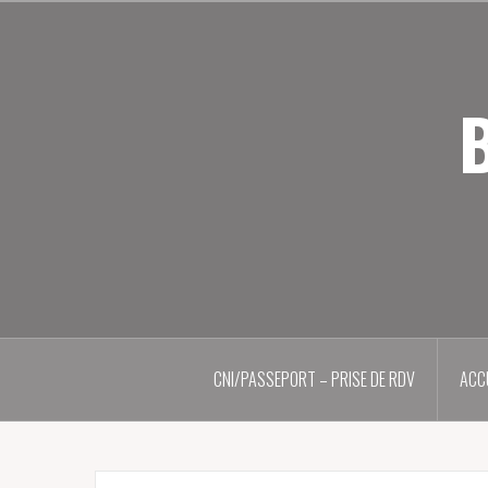
Aller
au
contenu
principal
B
CNI/PASSEPORT – PRISE DE RDV
ACC