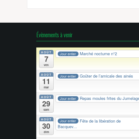
Évènements à venir
AOÛT
Marché nocturne n°2
Jour entier
7
ven
AOÛT
Goûter de l’amicale des ainés
Jour entier
11
mar
AOÛT
Repas moules frites du Jumelag
Jour entier
29
sam
AOÛT
Fête de la libération de
Jour entier
30
Bacquev...
dim