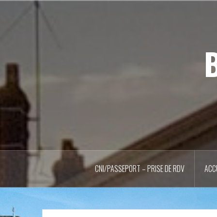
Aller
au
contenu
principal
B
CNI/PASSEPORT – PRISE DE RDV
ACC