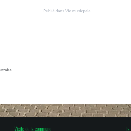
Publié dans
Vie municpale
ntaire.
Visite de la commune
La 