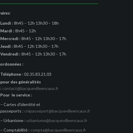
aires:
Lundi :
8h45 – 12h 13h30 – 18h
Mardi :
8h45 – 12h
Mercredi :
8h45 – 12h 13h30 – 17h
Jeudi :
8h45 – 12h 13h30 – 17h
Vendredi :
8h45 – 12h 13h30 – 17h
ordonnées :
Téléphone :
02.35.83.21.03
pour des généralités
:
contact@bacquevilleencaux.fr
Pour le service :
– Cartes d’identité et
passeports :
cnipasseport@bacquevilleencaux.fr
– Urbanisme :
urbanisme@bacquevilleencaux.fr
– Comptabilité :
compta@bacquevilleencaux.fr