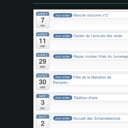
AOÛT
Marché nocturne n°2
Jour entier
7
ven
AOÛT
Goûter de l’amicale des ainés
Jour entier
11
mar
AOÛT
Repas moules frites du Jumelag
Jour entier
29
sam
AOÛT
Fête de la libération de
Jour entier
30
Bacquev...
dim
SEP
Téléthon d’arts
Jour entier
3
jeu
OCT
Accueil des Scharnebeckois
Jour entier
2