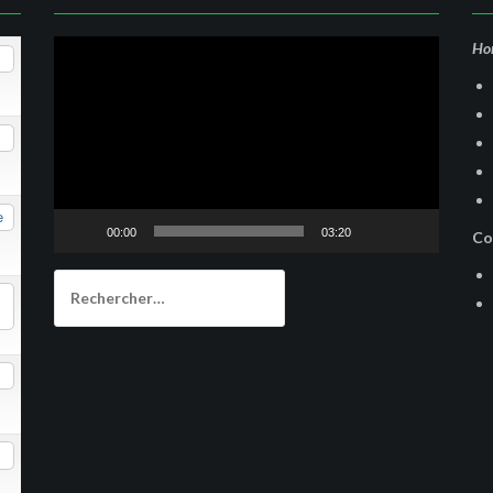
Lecteur
Hor
vidéo
e
00:00
03:20
Co
Rechercher :