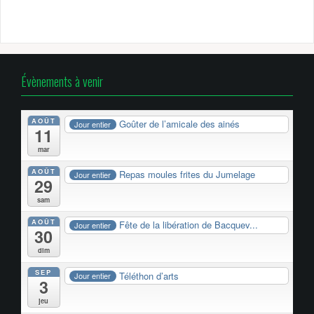
Évènements à venir
AOÛT
Goûter de l’amicale des ainés
Jour entier
11
mar
AOÛT
Repas moules frites du Jumelage
Jour entier
29
sam
AOÛT
Fête de la libération de Bacquev...
Jour entier
30
dim
SEP
Téléthon d’arts
Jour entier
3
jeu