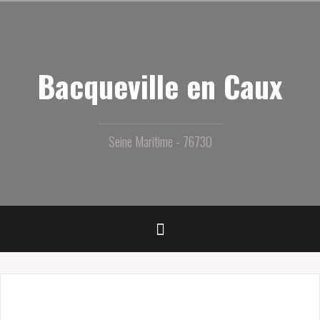
Aller
au
contenu
principal
Bacqueville en Caux
Seine Maritime - 76730