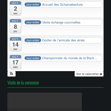
OCT
Accueil des Scharnebeckois
Jour entier
2
ven
OCT
Vente échange coccinelles
Jour entier
8
jeu
OCT
Goûter de l’amicale des ainés
Jour entier
14
mer
OCT
Championnats du monde de la Back...
Jour entier
17
sam
Voir le calendrier
Visite de la commune