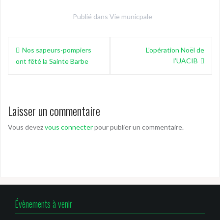
Publié dans
Vie municpale
Navigation
Nos sapeurs-pompiers
L’opération Noël de
de
l’UACIB
ont fêté la Sainte Barbe
l’article
Laisser un commentaire
Vous devez
vous connecter
pour publier un commentaire.
Évènements à venir