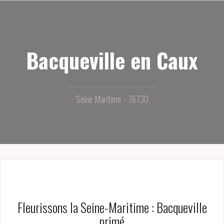
Aller
au
contenu
principal
Bacqueville en Caux
Seine Maritime - 76730
Fleurissons la Seine-Maritime : Bacqueville
primé