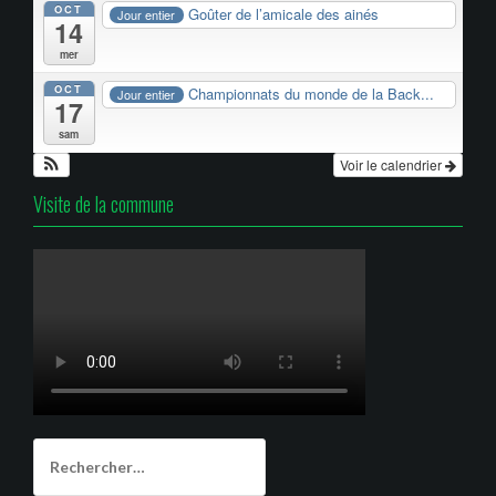
OCT
Goûter de l’amicale des ainés
Jour entier
14
mer
OCT
Championnats du monde de la Back...
Jour entier
17
sam
Voir le calendrier
Visite de la commune
Rechercher :