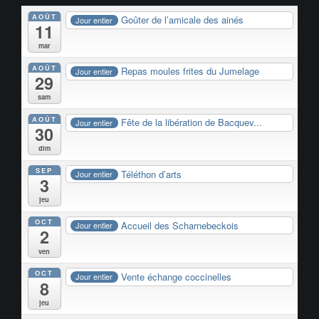
AOÛT
Goûter de l’amicale des ainés
Jour entier
11
mar
AOÛT
Repas moules frites du Jumelage
Jour entier
29
sam
AOÛT
Fête de la libération de Bacquev...
Jour entier
30
dim
SEP
Téléthon d’arts
Jour entier
3
jeu
OCT
Accueil des Scharnebeckois
Jour entier
2
ven
OCT
Vente échange coccinelles
Jour entier
8
jeu