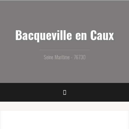
Aller
au
contenu
principal
Bacqueville en Caux
Seine Maritime - 76730