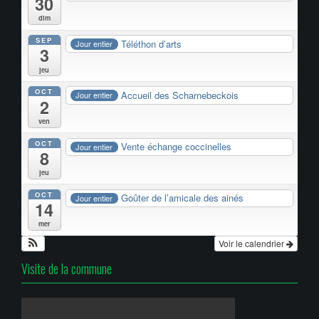
30
dim
SEP
Téléthon d’arts
Jour entier
3
jeu
OCT
Accueil des Scharnebeckois
Jour entier
2
ven
OCT
Vente échange coccinelles
Jour entier
8
jeu
OCT
Goûter de l’amicale des ainés
Jour entier
14
mer
Voir le calendrier
Visite de la commune