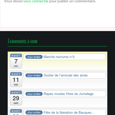
Vous devez
vous connecter
pour publier un commentaire.
Évènements à venir
AOÛT
Marché nocturne n°2
Jour entier
7
ven
AOÛT
Goûter de l’amicale des ainés
Jour entier
11
mar
AOÛT
Repas moules frites du Jumelage
Jour entier
29
sam
AOÛT
Fête de la libération de Bacquev...
Jour entier