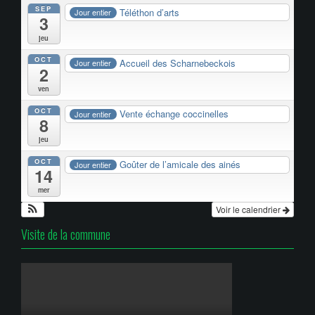
SEP
Téléthon d’arts
Jour entier
3
jeu
OCT
Accueil des Scharnebeckois
Jour entier
2
ven
OCT
Vente échange coccinelles
Jour entier
8
jeu
OCT
Goûter de l’amicale des ainés
Jour entier
14
mer
Voir le calendrier
Visite de la commune