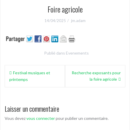
Foire agricole
14/04/2025
jm.adam
Publié dans
Evenements
Navigation
Festival musiques et
Recherche exposants pour
de
la foire agricole
printemps
l’article
Laisser un commentaire
Vous devez
vous connecter
pour publier un commentaire.