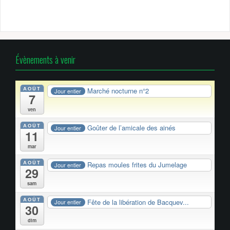
Évènements à venir
AOÛT
Marché nocturne n°2
Jour entier
7
ven
AOÛT
Goûter de l’amicale des ainés
Jour entier
11
mar
AOÛT
Repas moules frites du Jumelage
Jour entier
29
sam
AOÛT
Fête de la libération de Bacquev...
Jour entier
30
dim