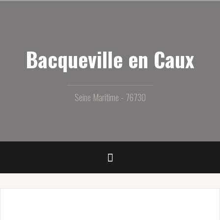
Aller
au
contenu
principal
Bacqueville en Caux
Seine Maritime - 76730