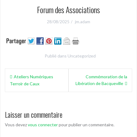
Forum des Associations
28/08/2025
jm.adam
Publié dans
Uncategorized
Navigation
Ateliers Numériques
Commémoration de la
de
Libération de Bacqueville
Terroir de Caux
l’article
Laisser un commentaire
Vous devez
vous connecter
pour publier un commentaire.