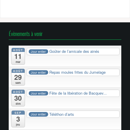
Évènements à venir
AOÛT
Goûter de l’amicale des ainés
Jour entier
11
mar
AOÛT
Repas moules frites du Jumelage
Jour entier
29
sam
AOÛT
Fête de la libération de Bacquev...
Jour entier
30
dim
SEP
Téléthon d’arts
Jour entier
3
jeu