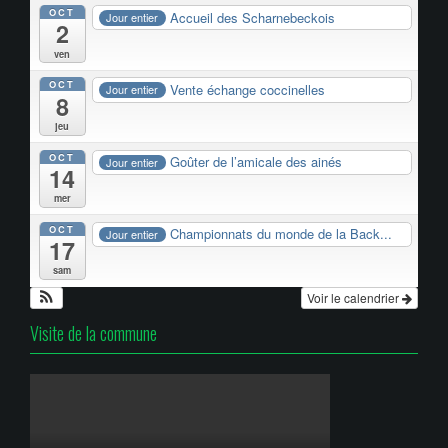
OCT
Accueil des Scharnebeckois
Jour entier
2
ven
OCT
Vente échange coccinelles
Jour entier
8
jeu
OCT
Goûter de l’amicale des ainés
Jour entier
14
mer
OCT
Championnats du monde de la Back...
Jour entier
17
sam
Voir le calendrier
Visite de la commune