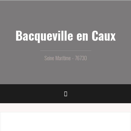
Aller
au
contenu
principal
Bacqueville en Caux
Seine Maritime - 76730