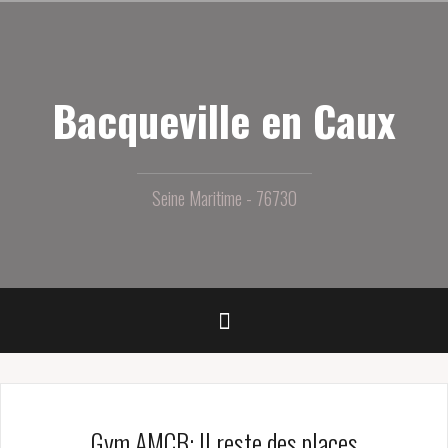
Aller
au
contenu
principal
Bacqueville en Caux
Seine Maritime - 76730
Gym AMCB: Il reste des places