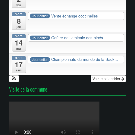
ven
OCT
Vente échange coccinelles
Jour entier
8
jeu
OCT
Goûter de l’amicale des ainés
Jour entier
14
mer
OCT
Championnats du monde de la Back...
Jour entier
17
sam
Voir le calendrier
Visite de la commune