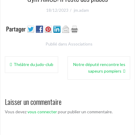
18/12/2023
jm.adam
Publié dans
Associations
Navigation
Théâtre du judo-club
Notre député rencontre les
de
sapeurs pompiers
l’article
Laisser un commentaire
Vous devez
vous connecter
pour publier un commentaire.