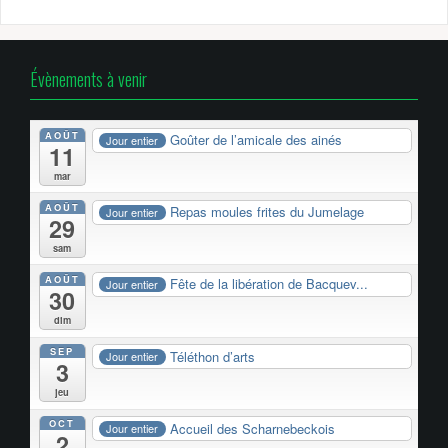
Évènements à venir
AOÛT
Goûter de l’amicale des ainés
Jour entier
11
mar
AOÛT
Repas moules frites du Jumelage
Jour entier
29
sam
AOÛT
Fête de la libération de Bacquev...
Jour entier
30
dim
SEP
Téléthon d’arts
Jour entier
3
jeu
OCT
Accueil des Scharnebeckois
Jour entier
2