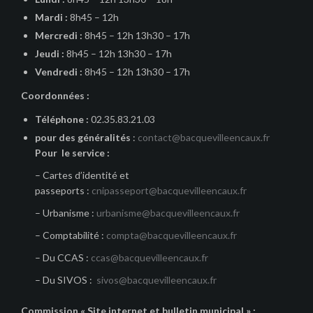
Mardi :
8h45 – 12h
Mercredi :
8h45 – 12h 13h30 – 17h
Jeudi :
8h45 – 12h 13h30 – 17h
Vendredi :
8h45 – 12h 13h30 – 17h
Coordonnées :
Téléphone :
02.35.83.21.03
pour des généralités
:
contact@bacquevilleencaux.fr
Pour le service :
– Cartes d’identité et
passeports :
cnipasseport@bacquevilleencaux.fr
– Urbanisme :
urbanisme@bacquevilleencaux.fr
– Comptabilité :
compta@bacquevilleencaux.fr
– Du CCAS :
ccas@bacquevilleencaux.fr
– Du SIVOS :
sivos@bacquevilleencaux.fr
Commission « Site internet et bulletin municipal » :