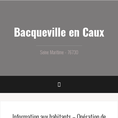
Aller
au
contenu
principal
Bacqueville en Caux
Seine Maritime - 76730
Information aux habitants – Opération de