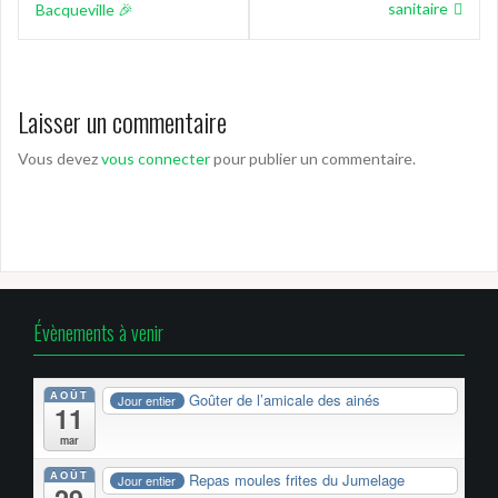
l’article
sanitaire
Bacqueville 🎉
Laisser un commentaire
Vous devez
vous connecter
pour publier un commentaire.
Évènements à venir
AOÛT
Goûter de l’amicale des ainés
Jour entier
11
mar
AOÛT
Repas moules frites du Jumelage
Jour entier