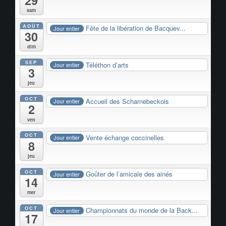
29
sam
AOÛT
Fête de la libération de Bacquev...
Jour entier
30
dim
SEP
Téléthon d’arts
Jour entier
3
jeu
OCT
Accueil des Scharnebeckois
Jour entier
2
ven
OCT
Vente échange coccinelles
Jour entier
8
jeu
OCT
Goûter de l’amicale des ainés
Jour entier
14
mer
OCT
Championnats du monde de la Back...
Jour entier
17