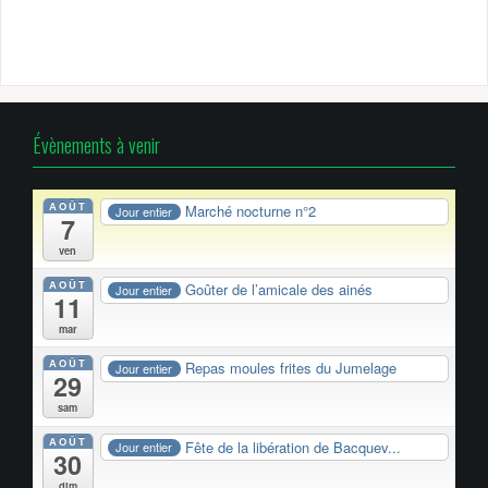
Évènements à venir
AOÛT
Marché nocturne n°2
Jour entier
7
ven
AOÛT
Goûter de l’amicale des ainés
Jour entier
11
mar
AOÛT
Repas moules frites du Jumelage
Jour entier
29
sam
AOÛT
Fête de la libération de Bacquev...
Jour entier
30
dim