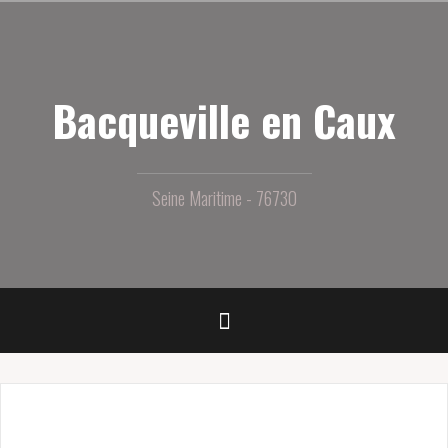
Aller
au
contenu
principal
Bacqueville en Caux
Seine Maritime - 76730