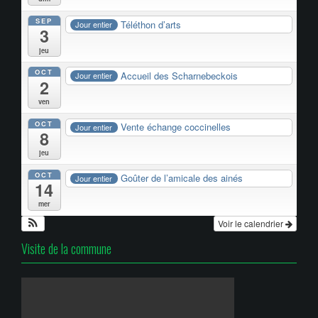
SEP
Téléthon d’arts
Jour entier
3
jeu
OCT
Accueil des Scharnebeckois
Jour entier
2
ven
OCT
Vente échange coccinelles
Jour entier
8
jeu
OCT
Goûter de l’amicale des ainés
Jour entier
14
mer
Voir le calendrier
Visite de la commune