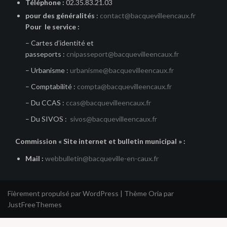
Téléphone :
02.35.83.21.03
pour des généralités
:
contact@bacquevilleencaux.fr
Pour le service :
– Cartes d’identité et
passeports :
cnipasseport@bacquevilleencaux.fr
– Urbanisme :
urbanisme@bacquevilleencaux.fr
– Comptabilité :
compta@bacquevilleencaux.fr
– Du CCAS :
ccas@bacquevilleencaux.fr
– Du SIVOS :
sivos@bacquevilleencaux.fr
Commission « Site internet et bulletin municipal » :
Mail :
webbulletin@bacqueville-en-caux.fr
Fièrement propulsé par WordPress
|
Thème
Oria
par
JustFreeThemes