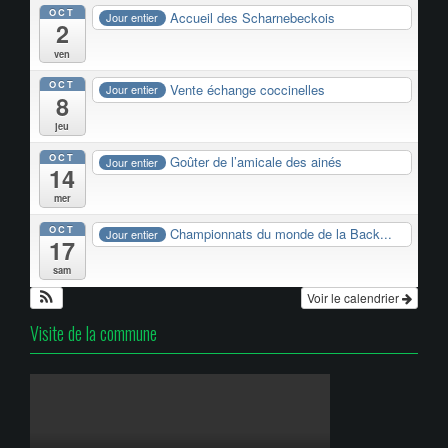
OCT
Accueil des Scharnebeckois
Jour entier
2
ven
OCT
Vente échange coccinelles
Jour entier
8
jeu
OCT
Goûter de l’amicale des ainés
Jour entier
14
mer
OCT
Championnats du monde de la Back...
Jour entier
17
sam
Voir le calendrier
Visite de la commune