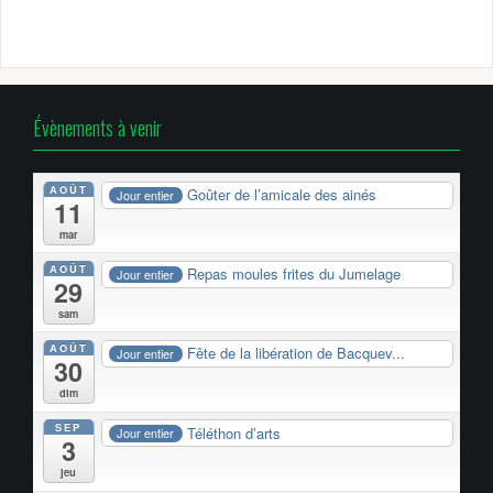
Évènements à venir
AOÛT
Goûter de l’amicale des ainés
Jour entier
11
mar
AOÛT
Repas moules frites du Jumelage
Jour entier
29
sam
AOÛT
Fête de la libération de Bacquev...
Jour entier
30
dim
SEP
Téléthon d’arts
Jour entier
3
jeu