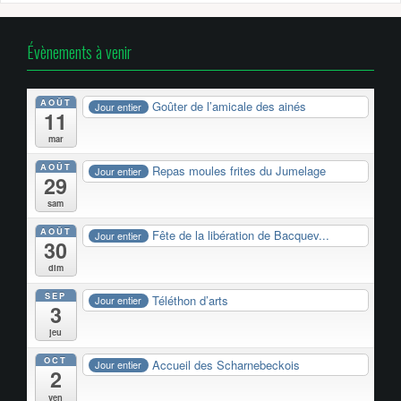
Évènements à venir
AOÛT
Goûter de l’amicale des ainés
Jour entier
11
mar
AOÛT
Repas moules frites du Jumelage
Jour entier
29
sam
AOÛT
Fête de la libération de Bacquev...
Jour entier
30
dim
SEP
Téléthon d’arts
Jour entier
3
jeu
OCT
Accueil des Scharnebeckois
Jour entier
2
ven