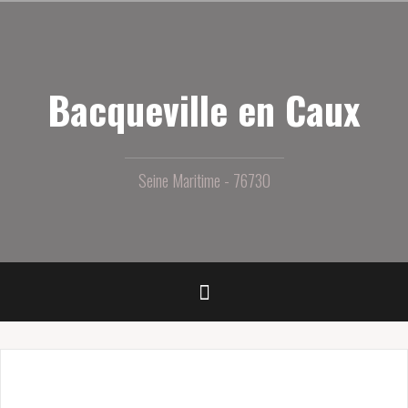
Aller
au
contenu
principal
Bacqueville en Caux
Seine Maritime - 76730