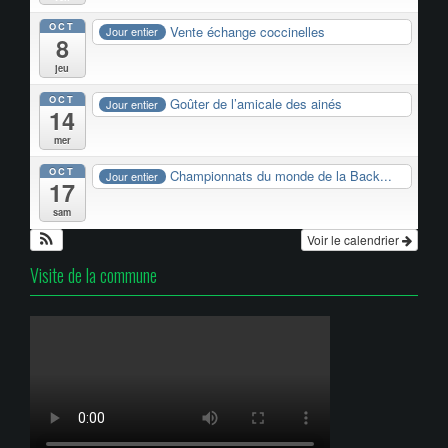
OCT
Vente échange coccinelles
Jour entier
8
jeu
OCT
Goûter de l’amicale des ainés
Jour entier
14
mer
OCT
Championnats du monde de la Back...
Jour entier
17
sam
Voir le calendrier
Visite de la commune