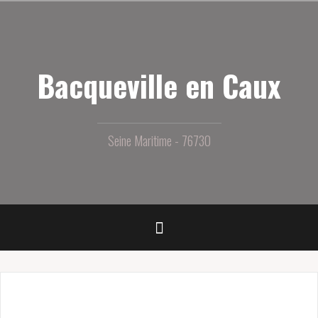
Aller
au
contenu
principal
Bacqueville en Caux
Seine Maritime - 76730