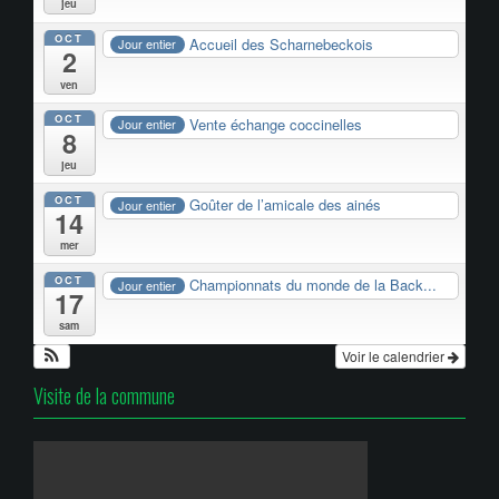
jeu
OCT
Accueil des Scharnebeckois
Jour entier
2
ven
OCT
Vente échange coccinelles
Jour entier
8
jeu
OCT
Goûter de l’amicale des ainés
Jour entier
14
mer
OCT
Championnats du monde de la Back...
Jour entier
17
sam
Voir le calendrier
Visite de la commune