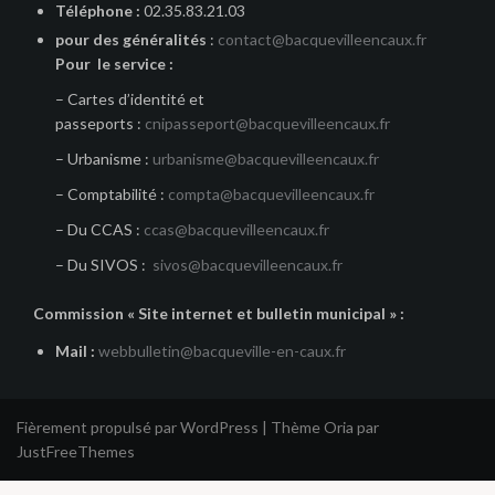
Téléphone :
02.35.83.21.03
pour des généralités
:
contact@bacquevilleencaux.fr
Pour le service :
– Cartes d’identité et
passeports :
cnipasseport@bacquevilleencaux.fr
– Urbanisme :
urbanisme@bacquevilleencaux.fr
– Comptabilité :
compta@bacquevilleencaux.fr
– Du CCAS :
ccas@bacquevilleencaux.fr
– Du SIVOS :
sivos@bacquevilleencaux.fr
Commission « Site internet et bulletin municipal » :
Mail :
webbulletin@bacqueville-en-caux.fr
Fièrement propulsé par WordPress
|
Thème
Oria
par
JustFreeThemes