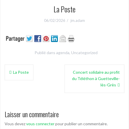
La Poste
06/02/2026
jm.adam
Publié dans
agenda
,
Uncategorized
Navigation
La Poste
Concert solidaire au profit
de
du Téléthon à Guetteville-
l’article
lès-Grès
Laisser un commentaire
Vous devez
vous connecter
pour publier un commentaire.