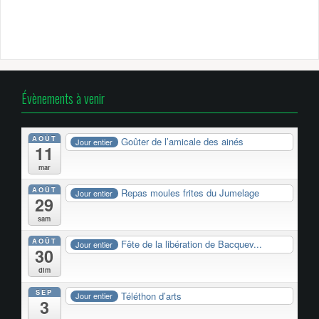
Évènements à venir
AOÛT
Goûter de l’amicale des ainés
Jour entier
11
mar
AOÛT
Repas moules frites du Jumelage
Jour entier
29
sam
AOÛT
Fête de la libération de Bacquev...
Jour entier
30
dim
SEP
Téléthon d’arts
Jour entier
3