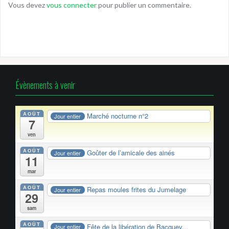
Vous devez
vous connecter
pour publier un commentaire.
Évènements à venir
AOÛT
Marché nocturne n°2
Jour entier
7
ven
AOÛT
Goûter de l’amicale des ainés
Jour entier
11
mar
AOÛT
Repas moules frites du Jumelage
Jour entier
29
sam
AOÛT
Fête de la libération de Bacquev...
Jour entier