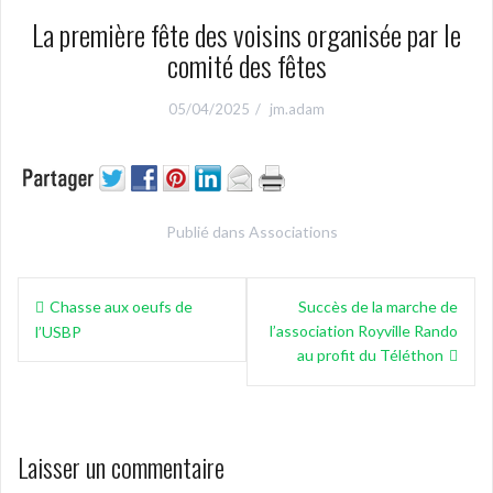
La première fête des voisins organisée par le
comité des fêtes
05/04/2025
jm.adam
Publié dans
Associations
Navigation
Chasse aux oeufs de
Succès de la marche de
de
l’association Royville Rando
l’USBP
l’article
au profit du Téléthon
Laisser un commentaire