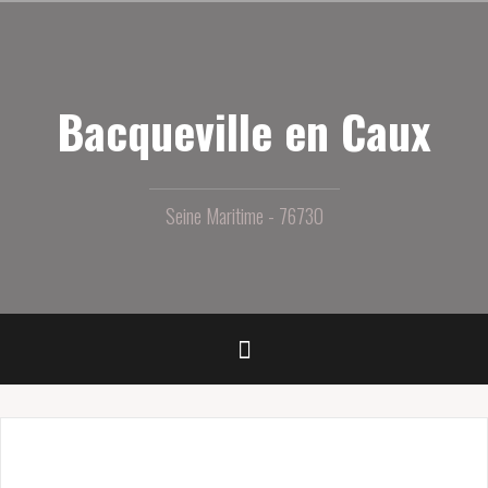
Aller
au
contenu
principal
Bacqueville en Caux
Seine Maritime - 76730