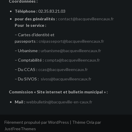
Coordonnées :
Téléphone :
02.35.83.21.03
pour des généralités
:
contact@bacquevilleencaux.fr
Pour le service :
– Cartes d’identité et
passeports :
cnipasseport@bacquevilleencaux.fr
– Urbanisme :
urbanisme@bacquevilleencaux.fr
– Comptabilité :
compta@bacquevilleencaux.fr
– Du CCAS :
ccas@bacquevilleencaux.fr
– Du SIVOS :
sivos@bacquevilleencaux.fr
Commission « Site internet et bulletin municipal » :
Mail :
webbulletin@bacqueville-en-caux.fr
Fièrement propulsé par WordPress
|
Thème
Oria
par
JustFreeThemes