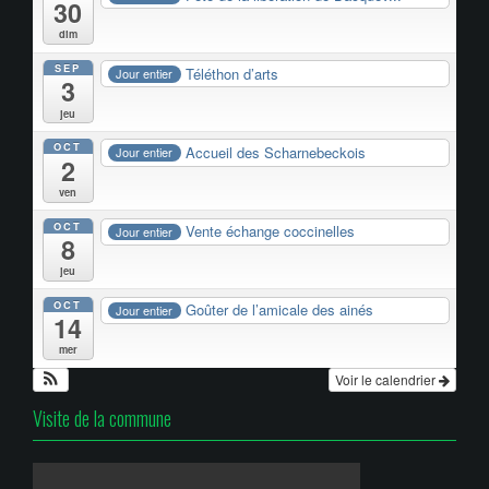
30
dim
SEP
Téléthon d’arts
Jour entier
3
jeu
OCT
Accueil des Scharnebeckois
Jour entier
2
ven
OCT
Vente échange coccinelles
Jour entier
8
jeu
OCT
Goûter de l’amicale des ainés
Jour entier
14
mer
Voir le calendrier
Visite de la commune