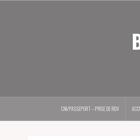
Aller
au
contenu
principal
B
CNI/PASSEPORT – PRISE DE RDV
ACC