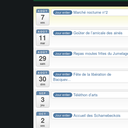
AOÛT
Marché nocturne n°2
Jour entier
7
ven
AOÛT
Goûter de l’amicale des ainés
Jour entier
11
mar
AOÛT
Repas moules frites du Jumelag
Jour entier
29
sam
AOÛT
Fête de la libération de
Jour entier
30
Bacquev...
dim
SEP
Téléthon d’arts
Jour entier
3
jeu
OCT
Accueil des Scharnebeckois
Jour entier
2
ven