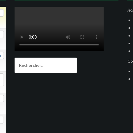
Hor
e
Rechercher :
Co