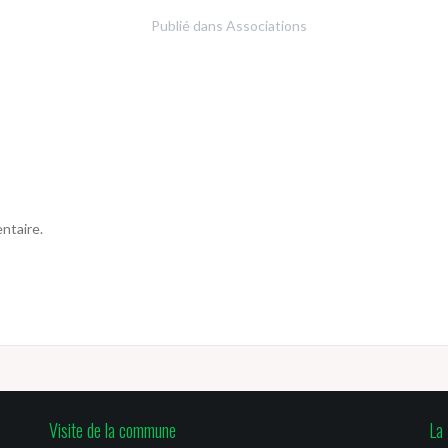
Publié dans
Associations
ntaire.
Visite de la commune
La 