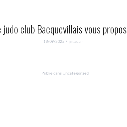
 judo club Bacquevillais vous propos
18/09/2025
jm.adam
Publié dans
Uncategorized