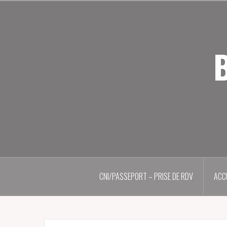
Aller
au
contenu
principal
B
CNI/PASSEPORT – PRISE DE RDV
ACC