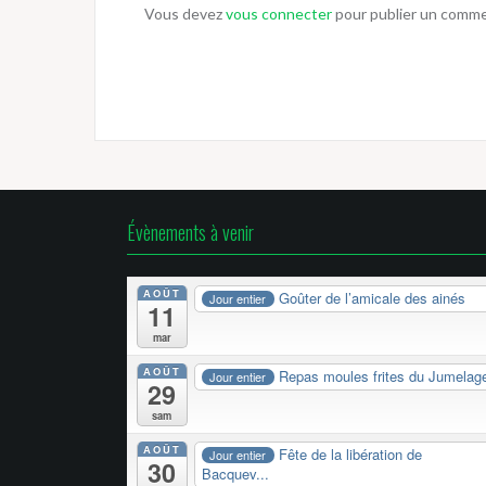
Vous devez
vous connecter
pour publier un comme
Évènements à venir
AOÛT
Goûter de l’amicale des ainés
Jour entier
11
mar
AOÛT
Repas moules frites du Jumelag
Jour entier
29
sam
AOÛT
Fête de la libération de
Jour entier
30
Bacquev...