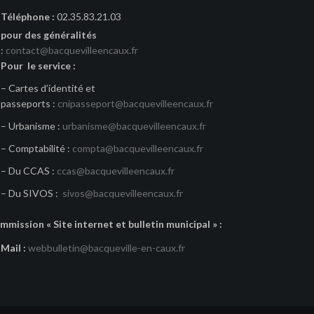
Téléphone :
02.35.83.21.03
pour des généralités
:
contact@bacquevilleencaux.fr
Pour le service :
– Cartes d’identité et
passeports :
cnipasseport@bacquevilleencaux.fr
– Urbanisme :
urbanisme@bacquevilleencaux.fr
– Comptabilité :
compta@bacquevilleencaux.fr
– Du CCAS :
ccas@bacquevilleencaux.fr
– Du SIVOS :
sivos@bacquevilleencaux.fr
mmission « Site internet et bulletin municipal » :
Mail :
webbulletin@bacqueville-en-caux.fr