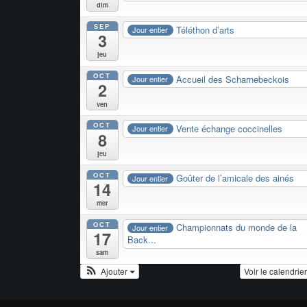
dim
SEP
Téléthon d’arts
Jour entier
3
jeu
OCT
Accueil des Scharnebeckois
Jour entier
2
ven
OCT
Vente échange coccinelles
Jour entier
8
jeu
OCT
Goûter de l’amicale des ainés
Jour entier
14
mer
OCT
Championnats du monde de la
Jour entier
17
Back...
sam
Ajouter
Voir le calendrie