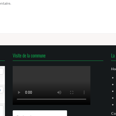
ntaire.
Visite de la commune
La 
Hor
e
Rechercher :
Co