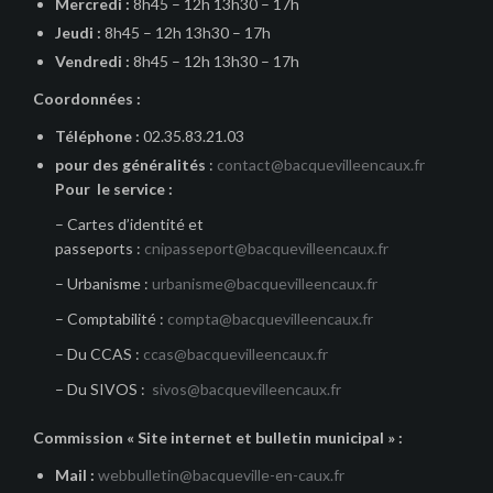
Mercredi :
8h45 – 12h 13h30 – 17h
Jeudi :
8h45 – 12h 13h30 – 17h
Vendredi :
8h45 – 12h 13h30 – 17h
Coordonnées :
Téléphone :
02.35.83.21.03
pour des généralités
:
contact@bacquevilleencaux.fr
Pour le service :
– Cartes d’identité et
passeports :
cnipasseport@bacquevilleencaux.fr
– Urbanisme :
urbanisme@bacquevilleencaux.fr
– Comptabilité :
compta@bacquevilleencaux.fr
– Du CCAS :
ccas@bacquevilleencaux.fr
– Du SIVOS :
sivos@bacquevilleencaux.fr
Commission « Site internet et bulletin municipal » :
Mail :
webbulletin@bacqueville-en-caux.fr