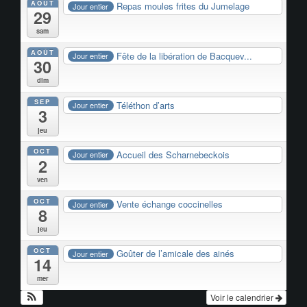
AOÛT
Repas moules frites du Jumelage
Jour entier
29
sam
AOÛT
Fête de la libération de Bacquev...
Jour entier
30
dim
SEP
Téléthon d’arts
Jour entier
3
jeu
OCT
Accueil des Scharnebeckois
Jour entier
2
ven
OCT
Vente échange coccinelles
Jour entier
8
jeu
OCT
Goûter de l’amicale des ainés
Jour entier
14
mer
Voir le calendrier