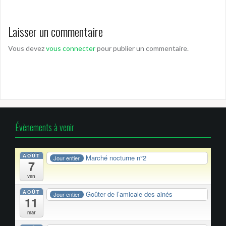
Laisser un commentaire
Vous devez
vous connecter
pour publier un commentaire.
Évènements à venir
AOÛT
Marché nocturne n°2
Jour entier
7
ven
AOÛT
Goûter de l’amicale des ainés
Jour entier
11
mar