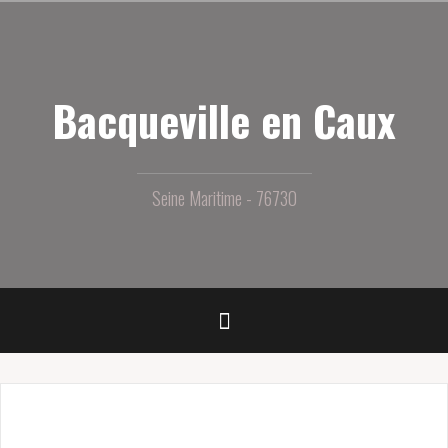
Aller
au
contenu
principal
Bacqueville en Caux
Seine Maritime - 76730