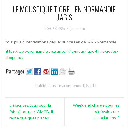
LE MOUSTIQUE TIGRE… EN NORMANDIE,
J’AGIS
10/06/2025
jm.adam
Pour plus d’informations cliquer sur ce lien de l’ARS Normandie
https://www.normandie.ars.sante.fr/le-moustique-tigre-aedes-
albopictus
Publié dans
Environnement
,
Santé
Navigation
inscrivez vous pour la
Week end chargé pour les
de
bénévoles des
foire à tout de l’AMCB. Il
l’article
associations
reste quelques places.