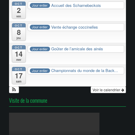
OCT
Accueil des Scharnebeckois
Jour entier
2
ven
OCT
Vente échange coccinelles
Jour entier
8
jeu
OCT
Goûter de l’amicale des ainés
Jour entier
14
mer
OCT
Championnats du monde de la Back...
Jour entier
17
sam
Voir le calendrier
Visite de la commune