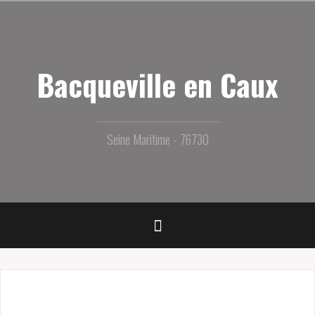
Aller
au
contenu
principal
Bacqueville en Caux
Seine Maritime - 76730