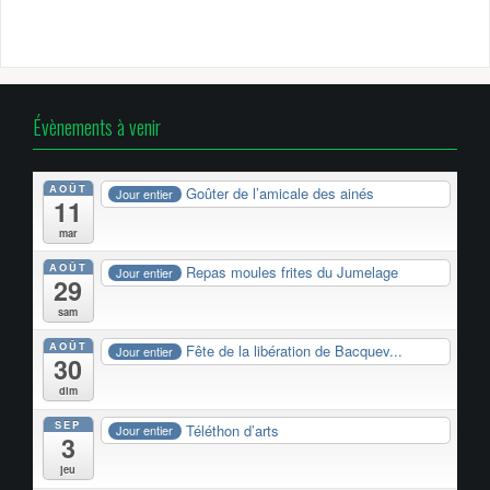
Évènements à venir
AOÛT
Goûter de l’amicale des ainés
Jour entier
11
mar
AOÛT
Repas moules frites du Jumelage
Jour entier
29
sam
AOÛT
Fête de la libération de Bacquev...
Jour entier
30
dim
SEP
Téléthon d’arts
Jour entier
3
jeu