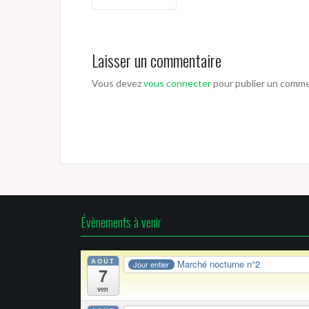
de
l’article
Laisser un commentaire
Vous devez
vous connecter
pour publier un comme
Évènements à venir
AOÛT
Marché nocturne n°2
Jour entier
7
ven