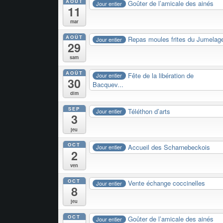
AOÛT
Goûter de l’amicale des ainés
Jour entier
11
mar
AOÛT
Repas moules frites du Jumelag
Jour entier
29
sam
AOÛT
Fête de la libération de
Jour entier
30
Bacquev...
dim
SEP
Téléthon d’arts
Jour entier
3
jeu
OCT
Accueil des Scharnebeckois
Jour entier
2
ven
OCT
Vente échange coccinelles
Jour entier
8
jeu
OCT
Goûter de l’amicale des ainés
Jour entier