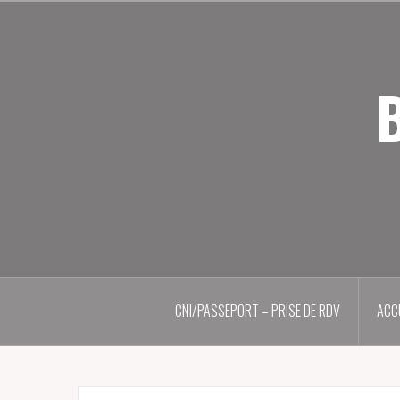
Aller
au
contenu
principal
B
CNI/PASSEPORT – PRISE DE RDV
ACC