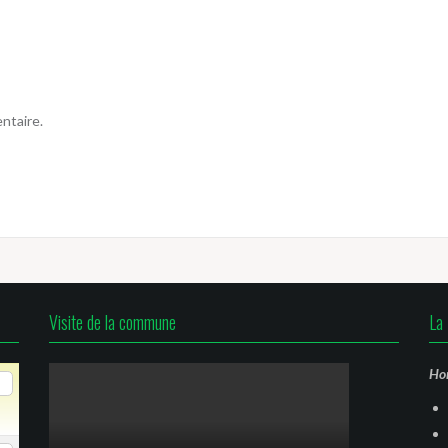
ntaire.
Visite de la commune
La 
Hor