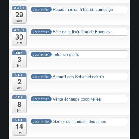
AOÛT
Repas moules frites du Jumelage
Jour entier
29
sam
AOÛT
Fête de la libération de Bacquev...
Jour entier
30
dim
SEP
Téléthon d’arts
Jour entier
3
jeu
OCT
Accueil des Scharnebeckois
Jour entier
2
ven
OCT
Vente échange coccinelles
Jour entier
8
jeu
OCT
Goûter de l’amicale des ainés
Jour entier
14
mer