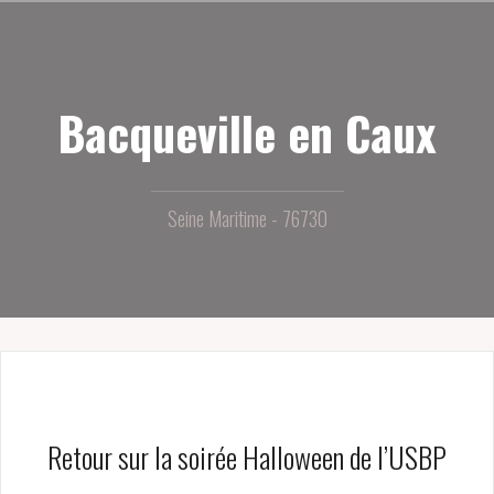
Aller
au
contenu
principal
Bacqueville en Caux
Seine Maritime - 76730
Retour sur la soirée Halloween de l’USBP