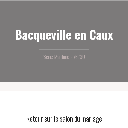
Aller
au
contenu
principal
Bacqueville en Caux
Seine Maritime - 76730
Retour sur le salon du mariage