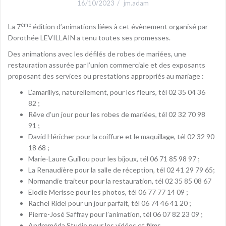
16/10/2023
jm.adam
ème
La 7
édition d’animations liées à cet évènement organisé par
Dorothée LEVILLAIN a tenu toutes ses promesses.
Des animations avec les défilés de robes de mariées, une
restauration assurée par l’union commerciale et des exposants
proposant des services ou prestations appropriés au mariage :
L’amarillys, naturellement, pour les fleurs, tél 02 35 04 36
82 ;
Rêve d’un jour pour les robes de mariées, tél 02 32 70 98
91 ;
David Héricher pour la coiffure et le maquillage, tél 02 32 90
18 68 ;
Marie-Laure Guillou pour les bijoux, tél 06 71 85 98 97 ;
La Renaudière pour la salle de réception, tél 02 41 29 79 65;
Normandie traiteur pour la restauration, tél 02 35 85 08 67
Elodie Merisse pour les photos, tél 06 77 77 14 09 ;
Rachel Ridel pour un jour parfait, tél 06 74 46 41 20 ;
Pierre-José Saffray pour l’animation, tél 06 07 82 23 09 ;
Androméda Studio pour les vidéos et films,