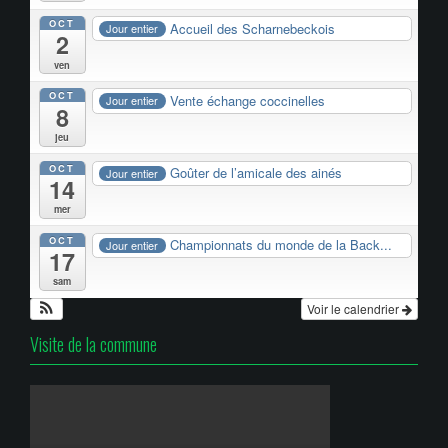
OCT
Accueil des Scharnebeckois
Jour entier
2
ven
OCT
Vente échange coccinelles
Jour entier
8
jeu
OCT
Goûter de l’amicale des ainés
Jour entier
14
mer
OCT
Championnats du monde de la Back...
Jour entier
17
sam
Voir le calendrier
Visite de la commune