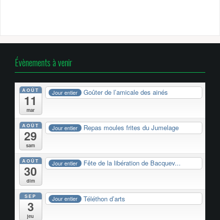
Évènements à venir
AOÛT
Goûter de l’amicale des ainés
Jour entier
11
mar
AOÛT
Repas moules frites du Jumelage
Jour entier
29
sam
AOÛT
Fête de la libération de Bacquev...
Jour entier
30
dim
SEP
Téléthon d’arts
Jour entier
3
jeu