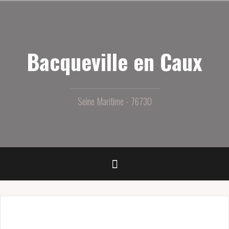
Aller
au
contenu
principal
Bacqueville en Caux
Seine Maritime - 76730