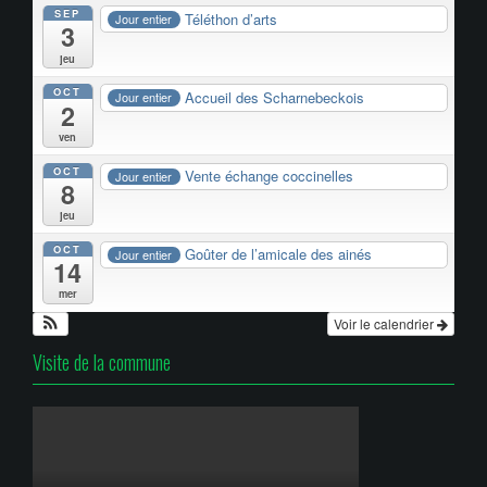
SEP
Téléthon d’arts
Jour entier
3
jeu
OCT
Accueil des Scharnebeckois
Jour entier
2
ven
OCT
Vente échange coccinelles
Jour entier
8
jeu
OCT
Goûter de l’amicale des ainés
Jour entier
14
mer
Voir le calendrier
Visite de la commune