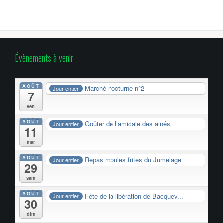
Évènements à venir
AOÛT
Marché nocturne n°2
Jour entier
7
ven
AOÛT
Goûter de l’amicale des ainés
Jour entier
11
mar
AOÛT
Repas moules frites du Jumelage
Jour entier
29
sam
AOÛT
Fête de la libération de Bacquev...
Jour entier
30
dim