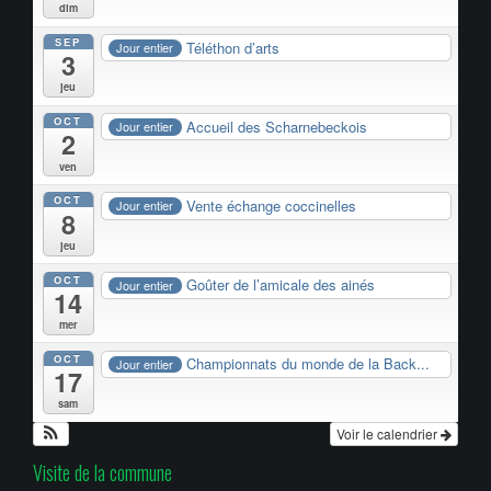
dim
SEP
Téléthon d’arts
Jour entier
3
jeu
OCT
Accueil des Scharnebeckois
Jour entier
2
ven
OCT
Vente échange coccinelles
Jour entier
8
jeu
OCT
Goûter de l’amicale des ainés
Jour entier
14
mer
OCT
Championnats du monde de la Back...
Jour entier
17
sam
Voir le calendrier
Visite de la commune