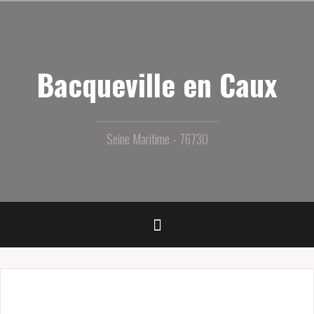
Aller
au
contenu
principal
Bacqueville en Caux
Seine Maritime - 76730