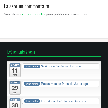
Laisser un commentaire
Vous devez
vous connecter
pour publier un commentaire.
Évènements à venir
AOÛT
Goûter de l’amicale des ainés
Jour entier
11
mar
AOÛT
Repas moules frites du Jumelage
Jour entier
29
sam
AOÛT
Fête de la libération de Bacquev...
Jour entier
30