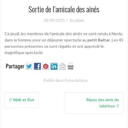
Sortie de l’amicale des ainés
28/09/2025
jm.adam
Ce jeudi, les membres de l’amicale des ainés se sont rendu à Nesle,
dans la Somme, pour un déjeuner spectacle au
petit Baltar
. Les 45
personnes présentes se sont régalés et ont apprécié le
magnifique spectacle
Publié dans
Associations
Navigation
Walk et Run
Repas des amis du
de
téléthon
l’article