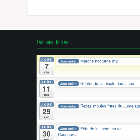
Évènements à venir
AOÛT
Marché nocturne n°2
Jour entier
7
ven
AOÛT
Goûter de l’amicale des ainés
Jour entier
11
mar
AOÛT
Repas moules frites du Jumelag
Jour entier
29
sam
AOÛT
Fête de la libération de
Jour entier
30
Bacquev...
dim