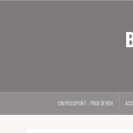
Aller
au
contenu
principal
B
CNI/PASSEPORT – PRISE DE RDV
ACC